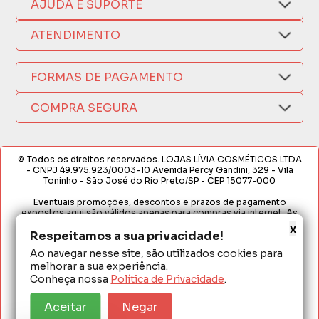
AJUDA E SUPORTE
Compra Segura
Nosso Aplicativo
Como Comprar
ATENDIMENTO
Trocas e Devoluções
Nossas Lojas
Fale por WhatsApp
Formas de Pagamento
Política de Privacidade
(17) 3209-9595
FORMAS DE PAGAMENTO
Fretes e Entregas
Fabricantes
sacweb@lojaslivia.com.br
COMPRA SEGURA
Termos de Compra e Venda
© Todos os direitos reservados. LOJAS LÍVIA COSMÉTICOS LTDA
- CNPJ 49.975.923/0003-10 Avenida Percy Gandini, 329 - Vila
Toninho - São José do Rio Preto/SP - CEP 15077-000
Eventuais promoções, descontos e prazos de pagamento
expostos aqui são válidos apenas para compras via internet. As
fotos, textos e layout aqui veiculados são de propriedade da
x
Respeitamos a sua privacidade!
Loja. É proibida a utilização total ou parcial sem nossa autorização.
Ao navegar nesse site, são utilizados cookies para
Em caso de divergência de preços no site, o valor válido é o do
melhorar a sua experiência.
Carrinho de Compras. Preços e condições de pagamento
exclusivos para compras via internet. Ofertas válidas até o
Conheça nossa
Política de Privacidade
.
término de nossos estoques para internet. Vendas sujeitas à
análise e confirmação de dados.
Aceitar
Negar