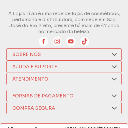
A Lojas Lívia é uma rede de lojas de cosméticos,
perfumaria e distribuidora, com sede em São
José do Rio Preto, presente há mais de 47 anos
no mercado da beleza.
SOBRE NÓS
Quem Somos
AJUDA E SUPORTE
Compra Segura
Nosso Aplicativo
Como Comprar
ATENDIMENTO
Trocas e Devoluções
Nossas Lojas
Fale por WhatsApp
Formas de Pagamento
Política de Privacidade
FORMAS DE PAGAMENTO
Fretes e Entregas
(17) 3209-9595
Fabricantes
sacweb@lojaslivia.com.br
COMPRA SEGURA
Termos de Compra e Venda