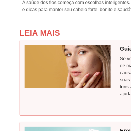
A saúde dos fios começa com escolhas inteligentes.
e dicas para manter seu cabelo forte, bonito e saudá
LEIA MAIS
Gui
Se vo
de m
causa
suas
tons 
ajuda
Enxo