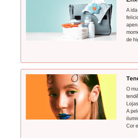
A ida
felic
apena
momen
de hi
Ten
O mun
tendê
Lojas
A pel
ilumi
Cor e