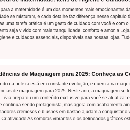
 para a maternidade é um dos momentos mais emocionantes da v
idade se misturam, e cada detalhe faz diferença nesse capítulo 
s uma tarefa prática é um gesto de cuidado com você e com o 
to seja vivido com mais tranquilidade, conforto e amor, a Loja
giene e cuidados essenciais, disponíveis nas nossas lojas. Tud
dências de Maquiagem para 2025: Conheça as Co
do da beleza está em constante evolução, e quem ama maquiag
ncias de maquiagem para 2025. Neste ano, a maquiagem se tor
 Lívia preparou um conteúdo exclusivo para você se atualizar 
e continua sendo protagonista, mas agora com acabamento aind
nadores cremosos e blushes em bastão ajudam a conquistar o v
 Criatividade As sombras vibrantes e os delineados gráficos est