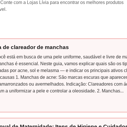
 Conte com a Lojas Lívia para encontrar os melhores produtos
vel.
a de clareador de manchas
cê está em busca de uma pele uniforme, saudável e livre de 
anchas é essencial. Neste guia, vamos explicar quais são os
das por acne, sol e melasma — e indicar os principais ativos 
 causas 1. Manchas de acne: São marcas escuras que aparecem
amarronzados ou avermelhados. Indicação: Clareadores com ácid
m a uniformizar a pele e controlar a oleosidade. 2. Manchas...
val de Maternidade: Itens de Higiene e Cuidados