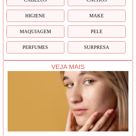
HIGIENE
MAKE
MAQUIAGEM
PELE
PERFUMES
SURPRESA
VEJA MAIS
G
c
d
m
Se
es
bu
um
un