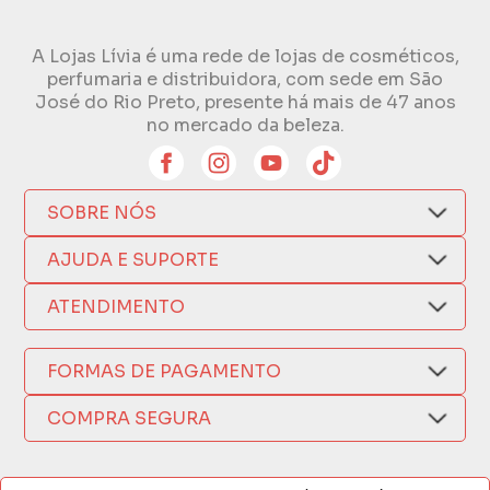
A Lojas Lívia é uma rede de lojas de cosméticos,
perfumaria e distribuidora, com sede em São
José do Rio Preto, presente há mais de 47 anos
no mercado da beleza.
SOBRE NÓS
Quem Somos
AJUDA E SUPORTE
Compra Segura
Nosso Aplicativo
Como Comprar
ATENDIMENTO
Trocas e Devoluções
Nossas Lojas
Fale por WhatsApp
Formas de Pagamento
Política de Privacidade
(17) 3209-9595
FORMAS DE PAGAMENTO
Fretes e Entregas
Fabricantes
sacweb@lojaslivia.com.br
COMPRA SEGURA
Termos de Compra e Venda