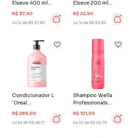
Elseve 400 ml
Elseve 200 ml
Collagen Lifter
Collagen Lifter
R$ 37,90
R$ 22,90
ou 1x de R$ 37,90
ou 1x de R$ 22,90
Condicionador L
Shampoo Wella
´Oreal
Professionals
Professionnel Serie
Invigo 250 ml Color
R$ 289,00
R$ 101,50
Expert 750 ml
Brilliance
ou 6x de R$ 48,17
ou 2x de R$ 50,75
Vitamino Color
Resveratrol