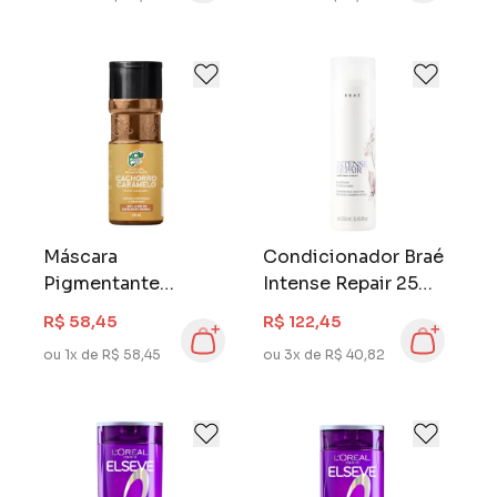
Máscara
Condicionador Braé
Pigmentante
Intense Repair 250
Kamaleão 100 ml
ml
R$ 58,45
R$ 122,45
Cachorro Caramelo
ou 1x de R$ 58,45
ou 3x de R$ 40,82