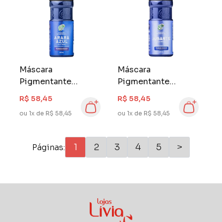
Máscara
Máscara
Pigmentante
Pigmentante
Kamaleão 100 ml
Kamaleão 100 ml
R$ 58,45
R$ 58,45
Arara Azul
Jubarte
ou 1x de R$ 58,45
ou 1x de R$ 58,45
1
2
3
4
5
>
Páginas: