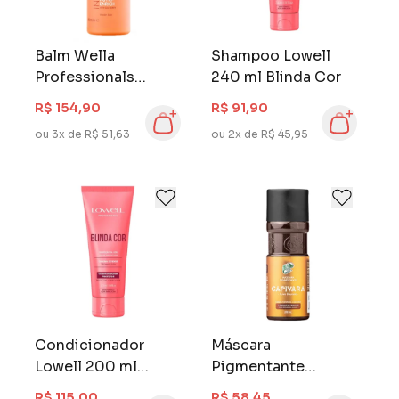
Balm Wella
Shampoo Lowell
Professionals
240 ml Blinda Cor
Invigo 150 ml Nutri
R$ 154,90
R$ 91,90
Enrich
ou 3x de R$ 51,63
ou 2x de R$ 45,95
Condicionador
Máscara
Lowell 200 ml
Pigmentante
Blinda Cor
Kamaleão 100 ml
R$ 115,00
R$ 58,45