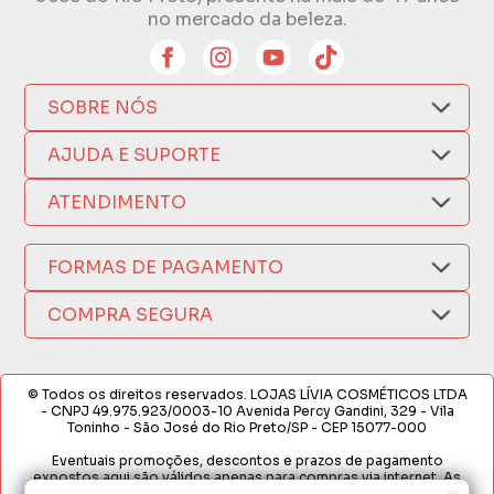
no mercado da beleza.
SOBRE NÓS
Quem Somos
AJUDA E SUPORTE
Compra Segura
Nosso Aplicativo
Como Comprar
ATENDIMENTO
Trocas e Devoluções
Nossas Lojas
Fale por WhatsApp
Formas de Pagamento
Política de Privacidade
(17) 3209-9595
FORMAS DE PAGAMENTO
Fretes e Entregas
Fabricantes
sacweb@lojaslivia.com.br
COMPRA SEGURA
Termos de Compra e Venda
© Todos os direitos reservados. LOJAS LÍVIA COSMÉTICOS LTDA
- CNPJ 49.975.923/0003-10 Avenida Percy Gandini, 329 - Vila
Toninho - São José do Rio Preto/SP - CEP 15077-000
Eventuais promoções, descontos e prazos de pagamento
expostos aqui são válidos apenas para compras via internet. As
fotos, textos e layout aqui veiculados são de propriedade da