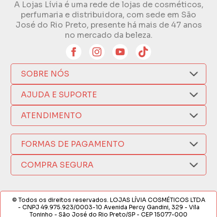
A Lojas Lívia é uma rede de lojas de cosméticos,
perfumaria e distribuidora, com sede em São
José do Rio Preto, presente há mais de 47 anos
no mercado da beleza.
SOBRE NÓS
Quem Somos
AJUDA E SUPORTE
Compra Segura
Nosso Aplicativo
Como Comprar
ATENDIMENTO
Trocas e Devoluções
Nossas Lojas
Fale por WhatsApp
Formas de Pagamento
Política de Privacidade
FORMAS DE PAGAMENTO
Fretes e Entregas
(17) 3209-9595
Fabricantes
sacweb@lojaslivia.com.br
COMPRA SEGURA
Termos de Compra e Venda
© Todos os direitos reservados. LOJAS LÍVIA COSMÉTICOS LTDA
- CNPJ 49.975.923/0003-10 Avenida Percy Gandini, 329 - Vila
Toninho - São José do Rio Preto/SP - CEP 15077-000