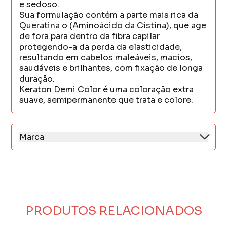
e sedoso.
Sua formulação contém a parte mais rica da
Queratina o (Aminoácido da Cistina), que age
de fora para dentro da fibra capilar
protegendo-a da perda da elasticidade,
resultando em cabelos maleáveis, macios,
saudáveis e brilhantes, com fixação de longa
duração.
Keraton Demi Color é uma coloração extra
suave, semipermanente que trata e colore.
Marca
A Kert é uma empresa de cosméticos que
desde 1995 fabrica produtos inovadores que
combinam qualidade, eficácia e segurança,
dentro do segmento de colorações e
cuidados com o cabelo.
Procura sempre atender as necessidades de
PRODUTOS RELACIONADOS
mulheres e homens, quaisquer que sejam
seus estilos de vida e hábitos de beleza.