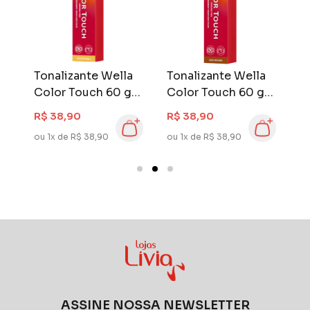
nd
Tonalizante Wella
Tonalizante Wella
C
Color Touch 60 gr
Color Touch 60 gr
C
0
Louro Médio
Louro Médio
5
R$ 38,90
R$ 38,90
R
Dourado 7.3
Marrom Dourado
D
ou 1x de R$ 38,90
ou 1x de R$ 38,90
ou
7.73
A
ASSINE NOSSA NEWSLETTER