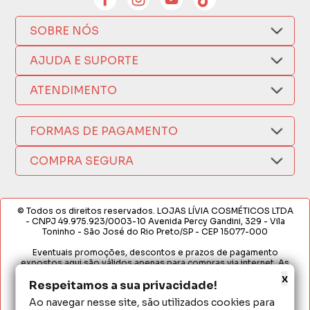
SOBRE NÓS
Quem Somos
AJUDA E SUPORTE
Compra Segura
Nosso Aplicativo
Como Comprar
ATENDIMENTO
Trocas e Devoluções
Nossas Lojas
Fale por WhatsApp
Formas de Pagamento
Política de Privacidade
FORMAS DE PAGAMENTO
Fretes e Entregas
(17) 3209-9595
Fabricantes
sacweb@lojaslivia.com.br
COMPRA SEGURA
Termos de Compra e Venda
© Todos os direitos reservados. LOJAS LÍVIA COSMÉTICOS LTDA
- CNPJ 49.975.923/0003-10 Avenida Percy Gandini, 329 - Vila
Toninho - São José do Rio Preto/SP - CEP 15077-000
Eventuais promoções, descontos e prazos de pagamento
expostos aqui são válidos apenas para compras via internet. As
fotos, textos e layout aqui veiculados são de propriedade da
x
Respeitamos a sua privacidade!
Loja. É proibida a utilização total ou parcial sem nossa autorização.
Ao navegar nesse site, são utilizados cookies para
Em caso de divergência de preços no site, o valor válido é o do