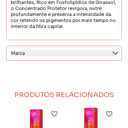
brilhantes, Rico em Fosfolipídios de Girassol,
o Concentrado Protetor revigora, nutre
profundamente e preserva a intensidade da
cor retendo os pigmentos por mais tempo no
interior da fibra capilar.
Marca
A Amend é uma marca brasileira de produtos
para cuidados capilares, conhecida por
oferecer uma ampla gama de soluções para
diferentes tipos de cabelo.
Com foco em qualidade e inovação, a marca
desenvolve shampoos, condicionadores,
PRODUTOS RELACIONADOS
máscaras e outros tratamentos que visam
restaurar, nutrir e proteger os fios.
A Amend é reconhecida por suas fórmulas
que combinam ingredientes eficazes, sendo
uma opção popular tanto no mercado
profissional quanto para uso doméstico.