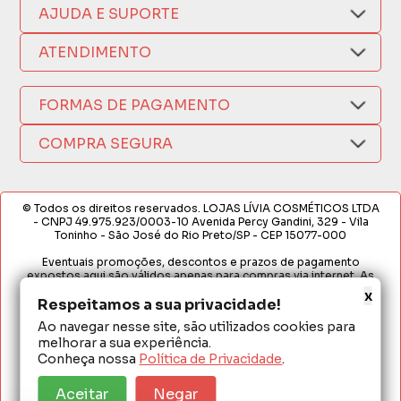
AJUDA E SUPORTE
Compra Segura
Nosso Aplicativo
Como Comprar
ATENDIMENTO
Trocas e Devoluções
Nossas Lojas
Fale por WhatsApp
Formas de Pagamento
Política de Privacidade
FORMAS DE PAGAMENTO
Fretes e Entregas
(17) 3209-9595
Fabricantes
sacweb@lojaslivia.com.br
COMPRA SEGURA
Termos de Compra e Venda
© Todos os direitos reservados. LOJAS LÍVIA COSMÉTICOS LTDA
- CNPJ 49.975.923/0003-10 Avenida Percy Gandini, 329 - Vila
Toninho - São José do Rio Preto/SP - CEP 15077-000
Eventuais promoções, descontos e prazos de pagamento
expostos aqui são válidos apenas para compras via internet. As
fotos, textos e layout aqui veiculados são de propriedade da
x
Loja. É proibida a utilização total ou parcial sem nossa autorização.
Respeitamos a sua privacidade!
Ao navegar nesse site, são utilizados cookies para
Em caso de divergência de preços no site, o valor válido é o do
melhorar a sua experiência.
Carrinho de Compras. Preços e condições de pagamento
exclusivos para compras via internet. Ofertas válidas até o
Conheça nossa
Política de Privacidade
.
término de nossos estoques para internet. Vendas sujeitas à
análise e confirmação de dados.
Aceitar
Negar