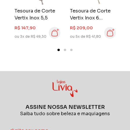
Tesoura de Corte
Tesoura de Corte
P
er
Vertix Inox 5,5
Vertix Inox 6
V
Desbaste
R$ 147,90
R$ 209,00
R$
ou 3x de R$ 49,30
ou 5x de R$ 41,80
ou
ASSINE NOSSA NEWSLETTER
Saiba tudo sobre beleza e maquiagens