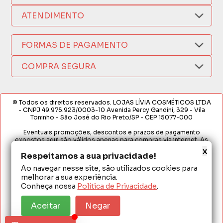
Nosso Aplicativo
Como Comprar
ATENDIMENTO
Trocas e Devoluções
Nossas Lojas
Fale por WhatsApp
Formas de Pagamento
Política de Privacidade
FORMAS DE PAGAMENTO
Fretes e Entregas
(17) 3209-9595
Fabricantes
sacweb@lojaslivia.com.br
COMPRA SEGURA
Termos de Compra e Venda
© Todos os direitos reservados. LOJAS LÍVIA COSMÉTICOS LTDA
- CNPJ 49.975.923/0003-10 Avenida Percy Gandini, 329 - Vila
Toninho - São José do Rio Preto/SP - CEP 15077-000
Eventuais promoções, descontos e prazos de pagamento
expostos aqui são válidos apenas para compras via internet. As
fotos, textos e layout aqui veiculados são de propriedade da
x
Loja. É proibida a utilização total ou parcial sem nossa autorização.
Respeitamos a sua privacidade!
Ao navegar nesse site, são utilizados cookies para
Em caso de divergência de preços no site, o valor válido é o do
melhorar a sua experiência.
Carrinho de Compras. Preços e condições de pagamento
exclusivos para compras via internet. Ofertas válidas até o
Conheça nossa
Política de Privacidade
.
término de nossos estoques para internet. Vendas sujeitas à
análise e confirmação de dados.
Aceitar
Negar