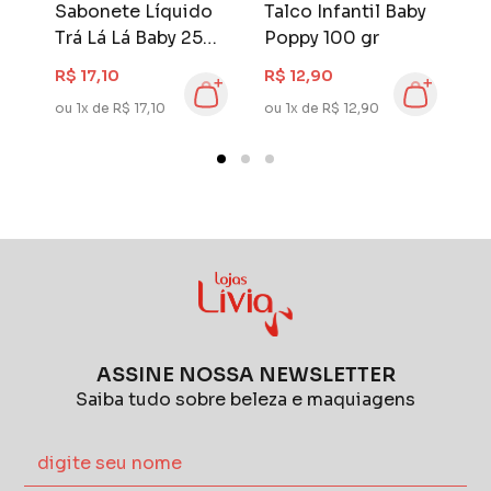
Sabonete Líquido
Talco Infantil Baby
T
y
Trá Lá Lá Baby 250
Poppy 100 gr
P
ml Suave
R$ 17,10
R$ 12,90
R
ou 1x de R$ 17,10
ou 1x de R$ 12,90
ou
ASSINE NOSSA NEWSLETTER
Saiba tudo sobre beleza e maquiagens