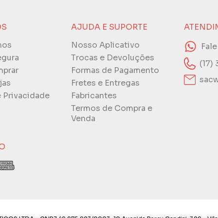
ÓS
AJUDA E SUPORTE
ATENDI
mos
Nosso Aplicativo
Fal
egura
Trocas e Devoluções
(17)
prar
Formas de Pagamento
sacw
jas
Fretes e Entregas
e Privacidade
Fabricantes
Termos de Compra e
Venda
O