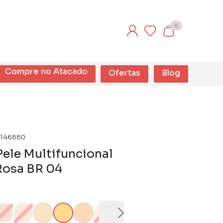
0
Compre no Atacado
Ofertas
Blog
146880
Pele Multifuncional
Rosa BR 04