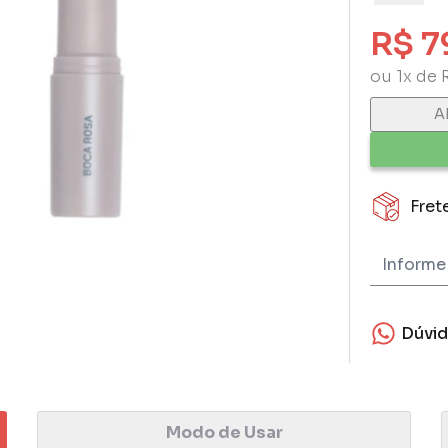
R$ 7
ou 1x de 
A
Fret
Dúvi
Modo de Usar