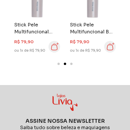
Stick Pele
Stick Pele
C
Multifuncional
Multifuncional BR
B
Boca Rosa BR 05
01
M
R$ 79,90
R$ 79,90
R
ou 1x de R$ 79,90
ou 1x de R$ 79,90
ou
ASSINE NOSSA NEWSLETTER
Saiba tudo sobre beleza e maquiagens