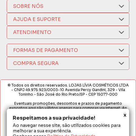
SOBRE NÓS
Quem Somos
AJUDA E SUPORTE
Compra Segura
Nosso Aplicativo
Como Comprar
ATENDIMENTO
Trocas e Devoluções
Nossas Lojas
Fale por WhatsApp
Formas de Pagamento
Política de Privacidade
FORMAS DE PAGAMENTO
Fretes e Entregas
(17) 3209-9595
Fabricantes
sacweb@lojaslivia.com.br
COMPRA SEGURA
Termos de Compra e Venda
© Todos os direitos reservados. LOJAS LÍVIA COSMÉTICOS LTDA
- CNPJ 49.975.923/0003-10 Avenida Percy Gandini, 329 - Vila
Toninho - São José do Rio Preto/SP - CEP 15077-000
Eventuais promoções, descontos e prazos de pagamento
expostos aqui são válidos apenas para compras via internet. As
fotos, textos e layout aqui veiculados são de propriedade da
x
Respeitamos a sua privacidade!
Loja. É proibida a utilização total ou parcial sem nossa autorização.
Ao navegar nesse site, são utilizados cookies para
Em caso de divergência de preços no site, o valor válido é o do
melhorar a sua experiência.
Carrinho de Compras. Preços e condições de pagamento
exclusivos para compras via internet. Ofertas válidas até o