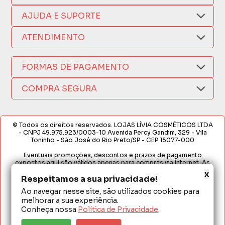
Quem Somos
AJUDA E SUPORTE
Compra Segura
Nosso Aplicativo
Como Comprar
ATENDIMENTO
Trocas e Devoluções
Nossas Lojas
Fale por WhatsApp
Formas de Pagamento
Política de Privacidade
FORMAS DE PAGAMENTO
Fretes e Entregas
(17) 3209-9595
Fabricantes
sacweb@lojaslivia.com.br
COMPRA SEGURA
Termos de Compra e Venda
© Todos os direitos reservados. LOJAS LÍVIA COSMÉTICOS LTDA
- CNPJ 49.975.923/0003-10 Avenida Percy Gandini, 329 - Vila
Toninho - São José do Rio Preto/SP - CEP 15077-000
Eventuais promoções, descontos e prazos de pagamento
expostos aqui são válidos apenas para compras via internet. As
fotos, textos e layout aqui veiculados são de propriedade da
x
Loja. É proibida a utilização total ou parcial sem nossa autorização.
Respeitamos a sua privacidade!
Ao navegar nesse site, são utilizados cookies para
Em caso de divergência de preços no site, o valor válido é o do
melhorar a sua experiência.
Carrinho de Compras. Preços e condições de pagamento
exclusivos para compras via internet. Ofertas válidas até o
Conheça nossa
Política de Privacidade
.
término de nossos estoques para internet. Vendas sujeitas à
análise e confirmação de dados.