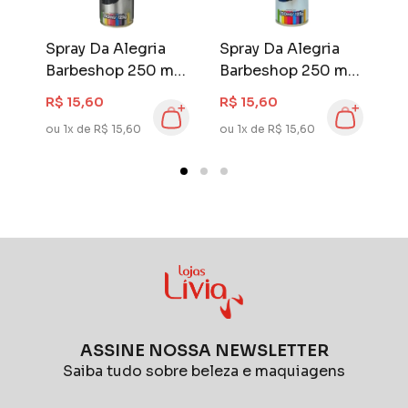
Spray Da Alegria
Spray Da Alegria
S
l
Barbeshop 250 ml
Barbeshop 250 ml
B
Azul
Branca
L
R$ 15,60
R$ 15,60
R
ou 1x de R$ 15,60
ou 1x de R$ 15,60
ou
ASSINE NOSSA NEWSLETTER
Saiba tudo sobre beleza e maquiagens