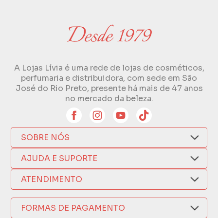
A Lojas Lívia é uma rede de lojas de cosméticos,
perfumaria e distribuidora, com sede em São
José do Rio Preto, presente há mais de 47 anos
no mercado da beleza.
SOBRE NÓS
Quem Somos
AJUDA E SUPORTE
Compra Segura
Nosso Aplicativo
Como Comprar
ATENDIMENTO
Trocas e Devoluções
Nossas Lojas
Fale por WhatsApp
Formas de Pagamento
Política de Privacidade
FORMAS DE PAGAMENTO
Fretes e Entregas
(17) 3209-9595