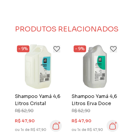
PRODUTOS RELACIONADOS
- 9%
- 9%
,6
Shampoo Yamá 4,6
Shampoo Yamá 4,6
S
Litros Cristal
Litros Erva Doce
L
R$ 52,90
R$ 52,90
R
R$ 47,90
R$ 47,90
R
ou 1x de R$ 47,90
ou 1x de R$ 47,90
ou