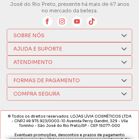
José do Rio Preto, presente há mais de 47 anos
no mercado da beleza.
SOBRE NÓS
Quem Somos
AJUDA E SUPORTE
Compra Segura
Nosso Aplicativo
Como Comprar
ATENDIMENTO
Trocas e Devoluções
Nossas Lojas
Fale por WhatsApp
Formas de Pagamento
Política de Privacidade
FORMAS DE PAGAMENTO
Fretes e Entregas
(17) 3209-9595
Fabricantes
sacweb@lojaslivia.com.br
COMPRA SEGURA
Termos de Compra e Venda
© Todos os direitos reservados. LOJAS LÍVIA COSMÉTICOS LTDA
- CNPJ 49.975.923/0003-10 Avenida Percy Gandini, 329 - Vila
Toninho - São José do Rio Preto/SP - CEP 15077-000
Eventuais promoções, descontos e prazos de pagamento