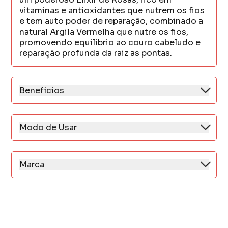
vitaminas e antioxidantes que nutrem os fios
e tem auto poder de reparação, combinado a
natural Argila Vermelha que nutre os fios,
promovendo equilíbrio ao couro cabeludo e
reparação profunda da raiz as pontas.
Benefícios
1. Nutrição profunda até a 3ª camada do fio.
2. Reparação instantânea e duradoura, sem
pesar.
Modo de Usar
3. Raiz saudável e comprimento livre de
Aplique o shampoo sobre os cabelos úmidos,
pontas duplas.
massageando suavemente o couro cabeludo
até formar espuma.
Marca
Enxágue abundantemente e reaplique se
Eudora acredita que só está viva quem faz a
necessário.
sua vida acontecer e que a beleza impulsiona
esta jornada.
No mercado desde 2011, Eudora tem um
portifólio de multicategorias com mais de