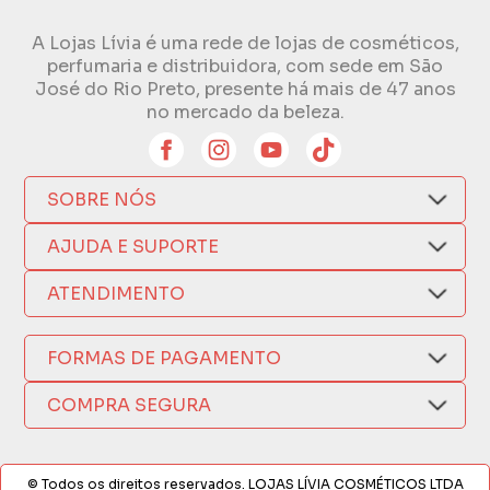
A Lojas Lívia é uma rede de lojas de cosméticos,
perfumaria e distribuidora, com sede em São
José do Rio Preto, presente há mais de 47 anos
no mercado da beleza.
SOBRE NÓS
Quem Somos
AJUDA E SUPORTE
Compra Segura
Nosso Aplicativo
Como Comprar
ATENDIMENTO
Trocas e Devoluções
Nossas Lojas
Fale por WhatsApp
Formas de Pagamento
Política de Privacidade
FORMAS DE PAGAMENTO
Fretes e Entregas
(17) 3209-9595
Fabricantes
sacweb@lojaslivia.com.br
COMPRA SEGURA
Termos de Compra e Venda
© Todos os direitos reservados. LOJAS LÍVIA COSMÉTICOS LTDA