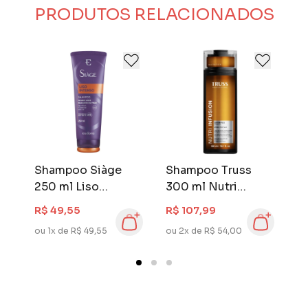
1.000 produtos.
PRODUTOS RELACIONADOS
Eudora é ser protagonista da sua história, é ir
atrás dos seus sonhos, batalhar para criar os
próprios caminhos.
Shampoo Siàge
Shampoo Truss
B
250 ml Liso
300 ml Nutri
P
Intenso
Infusion
I
R$ 49,55
R$ 107,99
R
E
ou 1x de R$ 49,55
ou 2x de R$ 54,00
ou