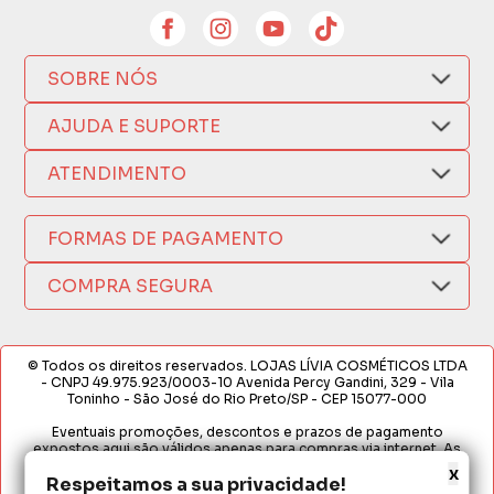
SOBRE NÓS
Quem Somos
AJUDA E SUPORTE
Compra Segura
Nosso Aplicativo
Como Comprar
ATENDIMENTO
Trocas e Devoluções
Nossas Lojas
Fale por WhatsApp
Formas de Pagamento
Política de Privacidade
FORMAS DE PAGAMENTO
Fretes e Entregas
(17) 3209-9595
Fabricantes
sacweb@lojaslivia.com.br
COMPRA SEGURA
Termos de Compra e Venda
© Todos os direitos reservados. LOJAS LÍVIA COSMÉTICOS LTDA
- CNPJ 49.975.923/0003-10 Avenida Percy Gandini, 329 - Vila
Toninho - São José do Rio Preto/SP - CEP 15077-000
Eventuais promoções, descontos e prazos de pagamento
expostos aqui são válidos apenas para compras via internet. As
fotos, textos e layout aqui veiculados são de propriedade da
x
Respeitamos a sua privacidade!
Loja. É proibida a utilização total ou parcial sem nossa autorização.