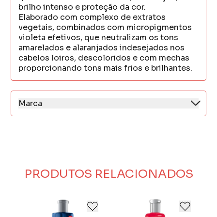
brilho intenso e proteção da cor.
Elaborado com complexo de extratos
vegetais, combinados com micropigmentos
violeta efetivos, que neutralizam os tons
amarelados e alaranjados indesejados nos
cabelos loiros, descoloridos e com mechas
proporcionando tons mais frios e brilhantes.
Marca
A Flores & Vegetais nasceu em 1990, de um
sonho concretizado por seu fundador, que
sempre à frente do seu tempo, enxergou a
oportunidade de investir em um novo
conceito de mercado.
Presente no mercado há mais de 30 anos, a
PRODUTOS RELACIONADOS
Flores & Vegetais busca o que existe de
melhor na natureza para cuidar da saúde e
beleza de seus consumidores.