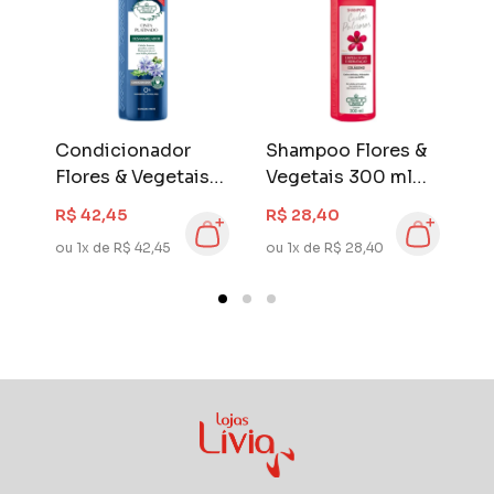
Condicionador
Shampoo Flores &
S
Flores & Vegetais
Vegetais 300 ml
V
310 ml Cinza
Cachos Poderosos
E
R$ 42,45
R$ 28,40
R
Platina
ou 1x de R$ 42,45
ou 1x de R$ 28,40
ou