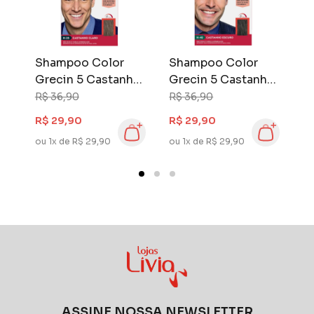
Shampoo Color
Shampoo Color
S
ho
Grecin 5 Castanho
Grecin 5 Castanho
G
Claro
Escuro
M
R$ 36,90
R$ 36,90
R
R$ 29,90
R$ 29,90
R
ou 1x de R$ 29,90
ou 1x de R$ 29,90
ou
ASSINE NOSSA NEWSLETTER