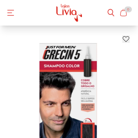
0
- 19%