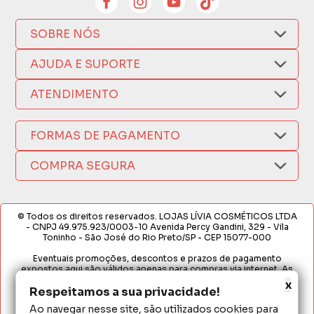
SOBRE NÓS
Quem Somos
AJUDA E SUPORTE
Compra Segura
Nosso Aplicativo
Como Comprar
ATENDIMENTO
Trocas e Devoluções
Nossas Lojas
Fale por WhatsApp
Formas de Pagamento
Política de Privacidade
FORMAS DE PAGAMENTO
Fretes e Entregas
(17) 3209-9595
Fabricantes
sacweb@lojaslivia.com.br
COMPRA SEGURA
Termos de Compra e Venda
© Todos os direitos reservados. LOJAS LÍVIA COSMÉTICOS LTDA
- CNPJ 49.975.923/0003-10 Avenida Percy Gandini, 329 - Vila
Toninho - São José do Rio Preto/SP - CEP 15077-000
Eventuais promoções, descontos e prazos de pagamento
expostos aqui são válidos apenas para compras via internet. As
fotos, textos e layout aqui veiculados são de propriedade da
x
Respeitamos a sua privacidade!
Loja. É proibida a utilização total ou parcial sem nossa autorização.
Ao navegar nesse site, são utilizados cookies para
Em caso de divergência de preços no site, o valor válido é o do