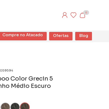
0
Compre no Atacado
Ofertas
Blog
059594
oo Color Grecin 5
nho Médio Escuro