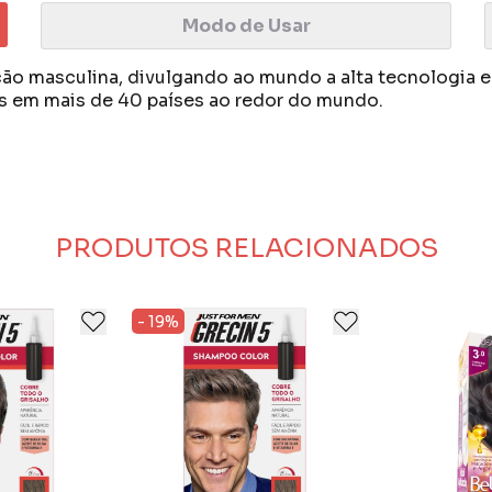
Modo de Usar
ão masculina, divulgando ao mundo a alta tecnologia e 
s em mais de 40 países ao redor do mundo.
enxague.
nutos.
inal do cabelo para resultados com aparência natural.
uando os fios grisalhos crescerem novamente.
ando-os com uma aparência mais volumosa e sem grisal
a e Vitamina E.
PRODUTOS RELACIONADOS
- 19%