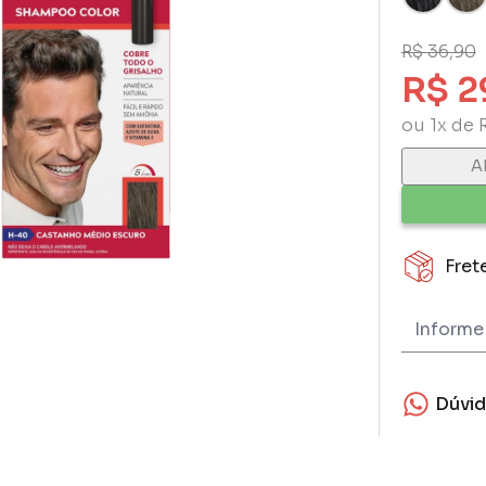
R$ 36,90
R$ 2
ou 1x de 
A
Fret
Dúvi