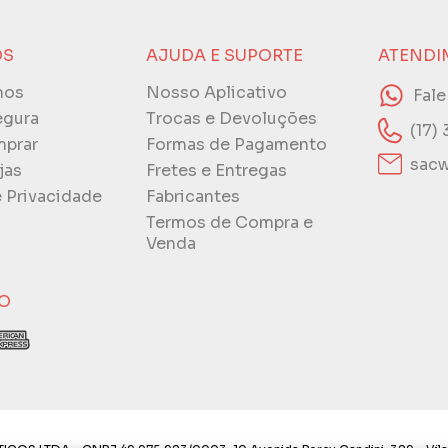
ÓS
AJUDA E SUPORTE
ATENDI
mos
Nosso Aplicativo
Fal
egura
Trocas e Devoluções
(17)
prar
Formas de Pagamento
sacw
jas
Fretes e Entregas
e Privacidade
Fabricantes
Termos de Compra e
Venda
O