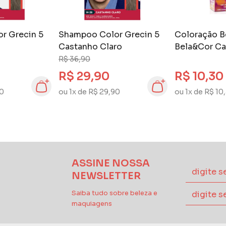
r Grecin 5
Shampoo Color Grecin 5
Coloração B
Castanho Claro
Bela&Cor Ca
Escuro 3.0
R$ 36,90
R$ 29,90
R$ 10,30
90
ou 1x de R$ 29,90
ou 1x de R$ 10
ASSINE NOSSA
NEWSLETTER
Saiba tudo sobre beleza e
maquiagens