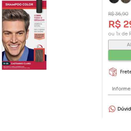
R$ 36,90
R$ 2
ou 1x de 
A
Fret
Dúvi