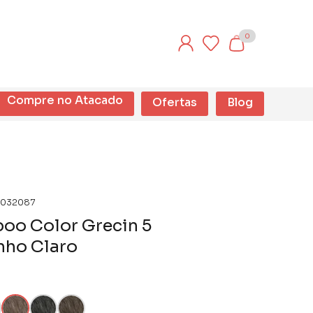
0
Compre no Atacado
Ofertas
Blog
032087
oo Color Grecin 5
nho Claro