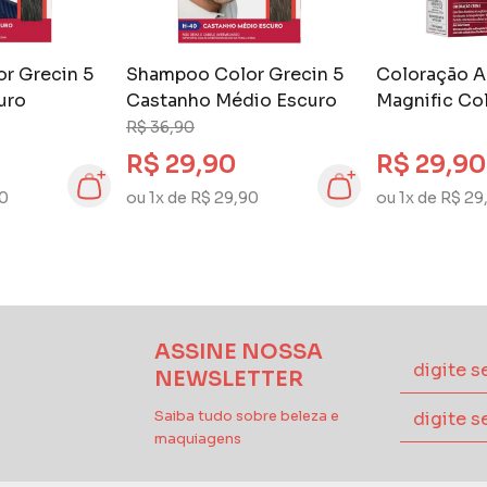
r Grecin 5
Shampoo Color Grecin 5
Coloração 
uro
Castanho Médio Escuro
Magnific Col
Castanho Cl
R$ 36,90
R$ 29,90
R$ 29,90
90
ou 1x de R$ 29,90
ou 1x de R$ 29
ASSINE NOSSA
NEWSLETTER
Saiba tudo sobre beleza e
maquiagens