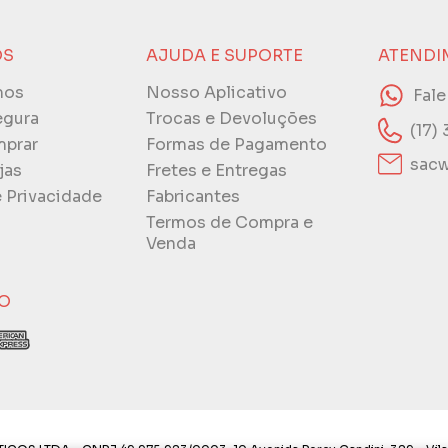
ÓS
AJUDA E SUPORTE
ATENDI
mos
Nosso Aplicativo
Fal
egura
Trocas e Devoluções
(17)
prar
Formas de Pagamento
sacw
jas
Fretes e Entregas
e Privacidade
Fabricantes
Termos de Compra e
Venda
O