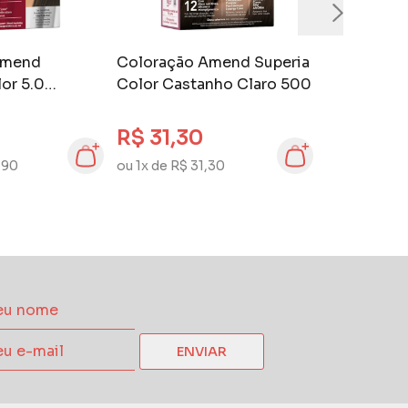
Amend
Coloração Amend Superia
or 5.0
Color Castanho Claro 500
aro
R$ 31,30
,90
ou 1x de R$ 31,30
ENVIAR