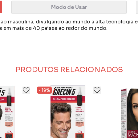
Modo de Usar
ão masculina, divulgando ao mundo a alta tecnologia e 
s em mais de 40 países ao redor do mundo.
enxague.
nutos.
inal do cabelo para resultados com aparência natural.
uando os fios grisalhos crescerem novamente.
ando-os com uma aparência mais volumosa e sem grisal
a e Vitamina E.
PRODUTOS RELACIONADOS
- 19%