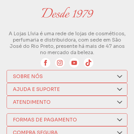
A Lojas Lívia é uma rede de lojas de cosméticos,
perfumaria e distribuidora, com sede em São
José do Rio Preto, presente há mais de 47 anos
no mercado da beleza.
SOBRE NÓS
Quem Somos
AJUDA E SUPORTE
Compra Segura
Nosso Aplicativo
Como Comprar
ATENDIMENTO
Trocas e Devoluções
Nossas Lojas
Fale por WhatsApp
Formas de Pagamento
Política de Privacidade
FORMAS DE PAGAMENTO
Fretes e Entregas
(17) 3209-9595
Fabricantes
sacweb@lojaslivia.com.br
COMPRA SEGURA