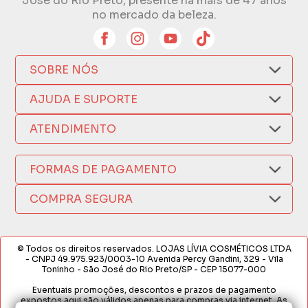
José do Rio Preto, presente há mais de 47 anos
no mercado da beleza.
SOBRE NÓS
Quem Somos
AJUDA E SUPORTE
Compra Segura
Nosso Aplicativo
Como Comprar
ATENDIMENTO
Trocas e Devoluções
Nossas Lojas
Fale por WhatsApp
Formas de Pagamento
Política de Privacidade
FORMAS DE PAGAMENTO
Fretes e Entregas
(17) 3209-9595
Fabricantes
sacweb@lojaslivia.com.br
COMPRA SEGURA
Termos de Compra e Venda
© Todos os direitos reservados. LOJAS LÍVIA COSMÉTICOS LTDA
- CNPJ 49.975.923/0003-10 Avenida Percy Gandini, 329 - Vila
Toninho - São José do Rio Preto/SP - CEP 15077-000
Eventuais promoções, descontos e prazos de pagamento
expostos aqui são válidos apenas para compras via internet. As