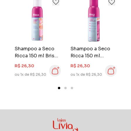
década, e consolidou-se como a maior
empresa brasileira de acessórios de beleza e
higiene pessoal.
Shampoo a Seco
Shampoo a Seco
S
y
Ricca 150 ml Brisa
Ricca 150 ml
R
Floral
Fortificante
d
R$ 26,30
R$ 26,30
R
ou 1x de R$ 26,30
ou 1x de R$ 26,30
ou