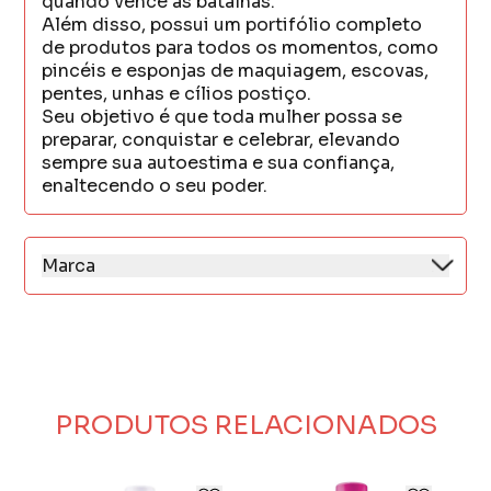
quando vence as batalhas.
Além disso, possui um portifólio completo
de produtos para todos os momentos, como
pincéis e esponjas de maquiagem, escovas,
pentes, unhas e cílios postiço.
Seu objetivo é que toda mulher possa se
preparar, conquistar e celebrar, elevando
sempre sua autoestima e sua confiança,
enaltecendo o seu poder.
Marca
Ricca enxerga a vida de forma colorida, e
traduz isso em produtos descomplicados,
que entusiasmam e despertam sorrisos, é o
jeito Ricca de ser!
Possui uma gama de produtos de beleza que
inclui diversos acessórios versáteis para
PRODUTOS RELACIONADOS
tornar sua experiência de beleza ainda mais
fácil.
A marca está no mercado há mais de uma