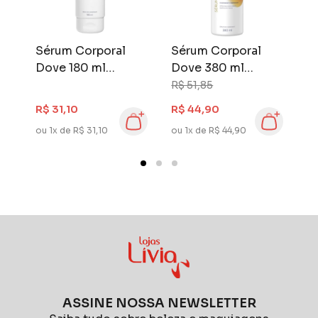
Dove é sinônimo de qualidade, cuidado e
confiança em cada detalhe.
Sérum Corporal
Sérum Corporal
H
Dove 180 ml
Dove 380 ml
M
Niacinamida +
Niacinamida +
2
R$ 51,85
R
r
Uniformizador
Uniformizador
F
R$ 31,10
R$ 44,90
R
ou 1x de R$ 31,10
ou 1x de R$ 44,90
ou
ASSINE NOSSA NEWSLETTER