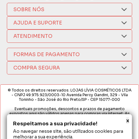
SOBRE NÓS
Quem Somos
AJUDA E SUPORTE
Compra Segura
Nosso Aplicativo
Como Comprar
ATENDIMENTO
Trocas e Devoluções
Nossas Lojas
Fale por WhatsApp
Formas de Pagamento
Política de Privacidade
FORMAS DE PAGAMENTO
Fretes e Entregas
(17) 3209-9595
Fabricantes
sacweb@lojaslivia.com.br
COMPRA SEGURA
Termos de Compra e Venda
© Todos os direitos reservados. LOJAS LÍVIA COSMÉTICOS LTDA
- CNPJ 49.975.923/0003-10 Avenida Percy Gandini, 329 - Vila
Toninho - São José do Rio Preto/SP - CEP 15077-000
Eventuais promoções, descontos e prazos de pagamento
expostos aqui são válidos apenas para compras via internet. As
fotos, textos e layout aqui veiculados são de propriedade da
x
Loja. É proibida a utilização total ou parcial sem nossa autorização.
Respeitamos a sua privacidade!
Ao navegar nesse site, são utilizados cookies para
Em caso de divergência de preços no site, o valor válido é o do
melhorar a sua experiência.
Carrinho de Compras. Preços e condições de pagamento