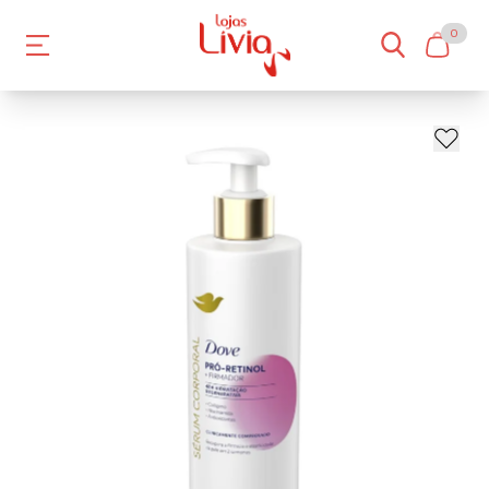
0
- 13%