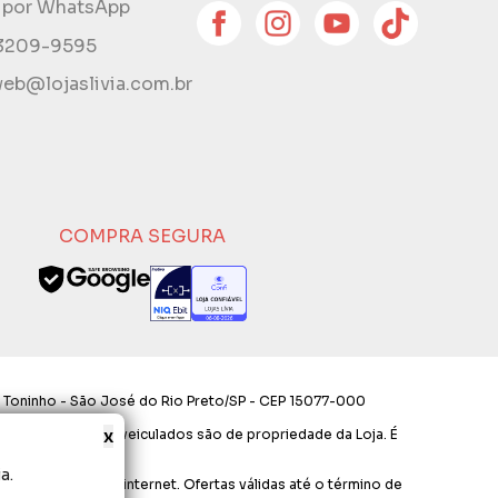
e por WhatsApp
 3209-9595
eb@lojaslivia.com.br
COMPRA SEGURA
 Toninho - São José do Rio Preto/SP - CEP 15077-000
x
os e layout aqui veiculados são de propriedade da Loja. É
a.
ara compras via internet. Ofertas válidas até o término de