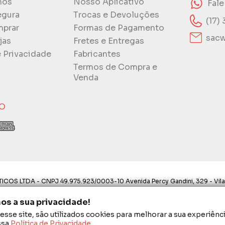
mos
Nosso Aplicativo
Fal
egura
Trocas e Devoluções
(17)
prar
Formas de Pagamento
sacw
jas
Fretes e Entregas
e Privacidade
Fabricantes
Termos de Compra e
Venda
O
ICOS LTDA - CNPJ 49.975.923/0003-10 Avenida Percy Gandini, 329 - Vila
ostos aqui são válidos apenas para compras via internet. As fotos, text
s a sua privacidade!
proibida a utilização total ou parcial sem nossa autorização.
sse site, são utilizados cookies para melhorar a sua experiênci
é o do Carrinho de Compras. Preços e condições de pagamento exclusivos p
ssa
Política de Privacidade
.