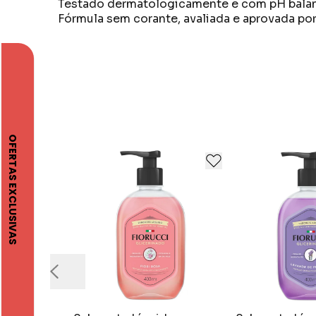
Testado dermatologicamente e com pH bala
Fórmula sem corante, avaliada e aprovada po
* Limpeza Suave.
A linha Lukinha foi desenvolvida especialmen
* Não irrita os olhos.
* pH Neutro.
* Testado Dermatologicamente e Oftalmolo