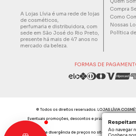
Quem So
Compra S
A Lojas Lívia é uma rede de lojas
Como Com
de cosméticos,
Nossas Lo
perfumaria e distribuidora, com
Política d
sede em São José do Rio Preto,
presente há mais de 47 anos no
mercado da beleza.
FORMAS DE PAGAMENT
© Todos os direitos reservados. LOJAS LÍVIA COSMÉT
Eventuais promoções, descontos e prazos de pagamento exp
Respeitamo
Ao navegar ne
Em caso de divergência de preços no site, o valor válido 
Conheça no