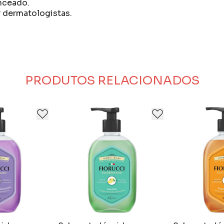
nceado.
r dermatologistas.
te para os primeiros anos da vida do seu bebê.
gicamente.
PRODUTOS RELACIONADOS