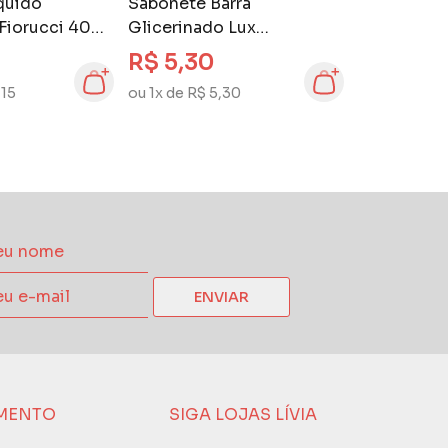
quido
Sabonete Barra
 Fiorucci 400
Glicerinado Lux
ale
Botanicals Essências do
R$ 5,30
Brasil 100 gr Bromélia
,15
ou 1x de R$ 5,30
ENVIAR
MENTO
SIGA LOJAS LÍVIA