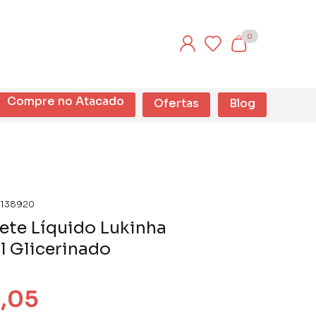
0
Compre no Atacado
Ofertas
Blog
138920
ete Líquido Lukinha
l Glicerinado
1,05