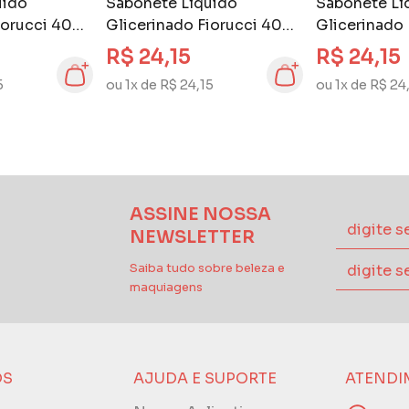
uido
Sabonete Líquido
Sabonete Lí
iorucci 400
Glicerinado Fiorucci 400
Glicerinado
e Provence
ml Limone
ml Tradizion
R$ 24,15
R$ 24,15
5
ou 1x de R$ 24,15
ou 1x de R$ 24
ASSINE NOSSA
NEWSLETTER
Saiba tudo sobre beleza e
maquiagens
ÓS
AJUDA E SUPORTE
ATENDI