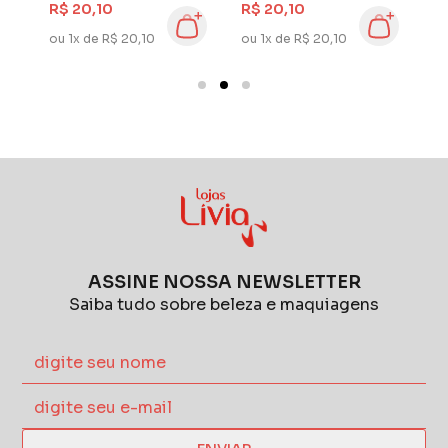
R$ 20,10
R$ 20,10
R
200 ml Nano
200 ml Nano
6
ou 1x de R$ 20,10
ou 1x de R$ 20,10
ou
Hyaluronic
Niacinamida
ASSINE NOSSA NEWSLETTER
Saiba tudo sobre beleza e maquiagens