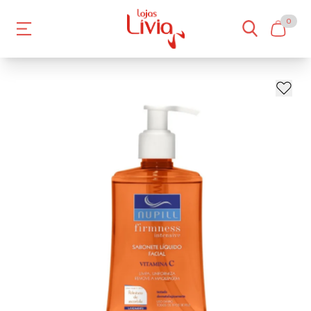
0
- 10%