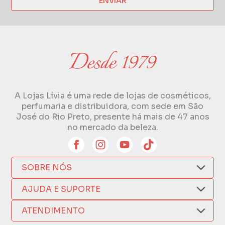
ENVIAR
A Lojas Lívia é uma rede de lojas de cosméticos,
perfumaria e distribuidora, com sede em São
José do Rio Preto, presente há mais de 47 anos
no mercado da beleza.
SOBRE NÓS
Quem Somos
AJUDA E SUPORTE
Compra Segura
Nosso Aplicativo
Como Comprar
ATENDIMENTO
Trocas e Devoluções
Nossas Lojas