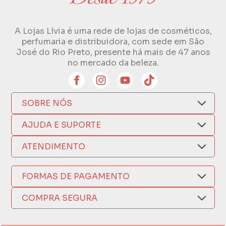
A Lojas Lívia é uma rede de lojas de cosméticos,
perfumaria e distribuidora, com sede em São
José do Rio Preto, presente há mais de 47 anos
no mercado da beleza.
SOBRE NÓS
Quem Somos
AJUDA E SUPORTE
Compra Segura
Nosso Aplicativo
Como Comprar
ATENDIMENTO
Trocas e Devoluções
Nossas Lojas
Fale por WhatsApp
Formas de Pagamento
Política de Privacidade
FORMAS DE PAGAMENTO
Fretes e Entregas
(17) 3209-9595
Fabricantes
sacweb@lojaslivia.com.br
COMPRA SEGURA
Termos de Compra e Venda