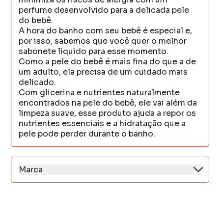
perfume desenvolvido para a delicada pele
do bebê.
A hora do banho com seu bebê é especial e,
por isso, sabemos que você quer o melhor
sabonete líquido para esse momento.
Como a pele do bebê é mais fina do que a de
um adulto, ela precisa de um cuidado mais
delicado.
Com glicerina e nutrientes naturalmente
encontrados na pele do bebê, ele vai além da
limpeza suave, esse produto ajuda a repor os
nutrientes essenciais e a hidratação que a
pele pode perder durante o banho.
Marca
Dove é uma das marcas de cuidados pessoais
mais reconhecidas do mundo, criada com a
missão de oferecer produtos que vão além da
beleza, cuidando da pele e dos cabelos com