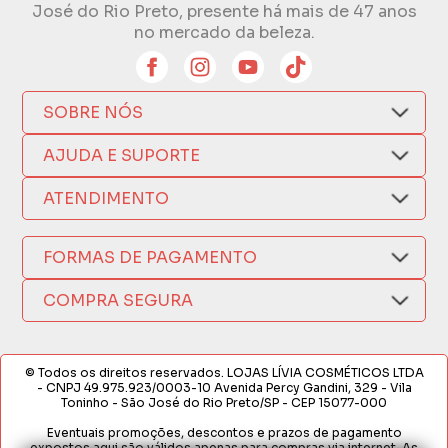
José do Rio Preto, presente há mais de 47 anos
no mercado da beleza.
SOBRE NÓS
Quem Somos
AJUDA E SUPORTE
Compra Segura
Nosso Aplicativo
Como Comprar
ATENDIMENTO
Trocas e Devoluções
Nossas Lojas
Fale por WhatsApp
Formas de Pagamento
Política de Privacidade
FORMAS DE PAGAMENTO
Fretes e Entregas
(17) 3209-9595
Fabricantes
sacweb@lojaslivia.com.br
COMPRA SEGURA
Termos de Compra e Venda
© Todos os direitos reservados. LOJAS LÍVIA COSMÉTICOS LTDA
- CNPJ 49.975.923/0003-10 Avenida Percy Gandini, 329 - Vila
Toninho - São José do Rio Preto/SP - CEP 15077-000
Eventuais promoções, descontos e prazos de pagamento
expostos aqui são válidos apenas para compras via internet. As