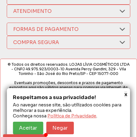
Compra Segura
Nosso Aplicativo
Como Comprar
ATENDIMENTO
Trocas e Devoluções
Nossas Lojas
Fale por WhatsApp
Formas de Pagamento
Política de Privacidade
FORMAS DE PAGAMENTO
Fretes e Entregas
(17) 3209-9595
Fabricantes
sacweb@lojaslivia.com.br
COMPRA SEGURA
Termos de Compra e Venda
© Todos os direitos reservados. LOJAS LÍVIA COSMÉTICOS LTDA
- CNPJ 49.975.923/0003-10 Avenida Percy Gandini, 329 - Vila
Toninho - São José do Rio Preto/SP - CEP 15077-000
Eventuais promoções, descontos e prazos de pagamento
expostos aqui são válidos apenas para compras via internet. As
fotos, textos e layout aqui veiculados são de propriedade da
x
Respeitamos a sua privacidade!
Loja. É proibida a utilização total ou parcial sem nossa autorização.
Ao navegar nesse site, são utilizados cookies para
Em caso de divergência de preços no site, o valor válido é o do
melhorar a sua experiência.
Carrinho de Compras. Preços e condições de pagamento
exclusivos para compras via internet. Ofertas válidas até o
Conheça nossa
Política de Privacidade
.
término de nossos estoques para internet. Vendas sujeitas à
análise e confirmação de dados.
Aceitar
Negar