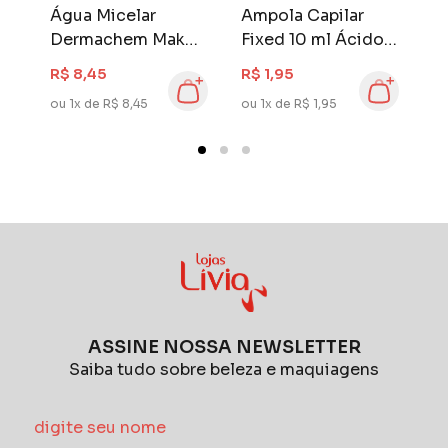
permitem que nossos produtos cheguem as
Água Micelar
Ampola Capilar
B
pessoas de maneira mais eficaz.
Dermachem Make
Fixed 10 ml Ácido
M
o
Out 250 ml Ácido
Hialurônico
H
R$ 8,45
R$ 1,95
R
Hialurônico
ou 1x de R$ 8,45
ou 1x de R$ 1,95
ou
ASSINE NOSSA NEWSLETTER
Saiba tudo sobre beleza e maquiagens