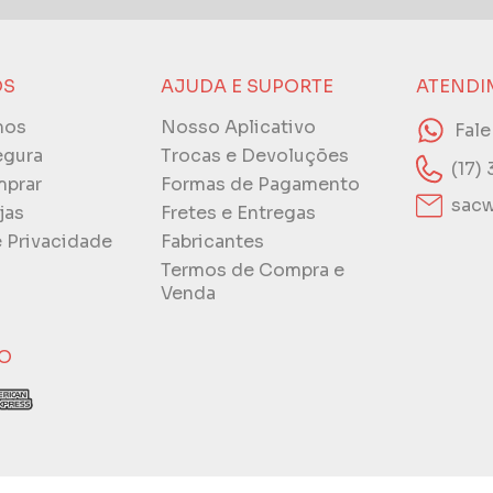
ÓS
AJUDA E SUPORTE
ATENDI
mos
Nosso Aplicativo
Fal
egura
Trocas e Devoluções
(17)
prar
Formas de Pagamento
sacw
jas
Fretes e Entregas
e Privacidade
Fabricantes
Termos de Compra e
Venda
O