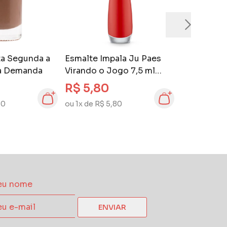
ta Segunda a
Esmalte Impala Ju Paes
ta Demanda
Virando o Jogo 7,5 ml
Aposta Alta
R$ 5,80
80
ou 1x de R$ 5,80
ENVIAR