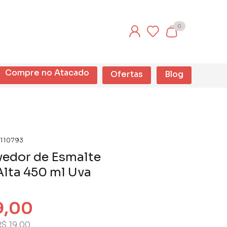
0
Compre no Atacado
Ofertas
Blog
110793
edor de Esmalte
Alta 450 ml Uva
9,00
R$ 19,00