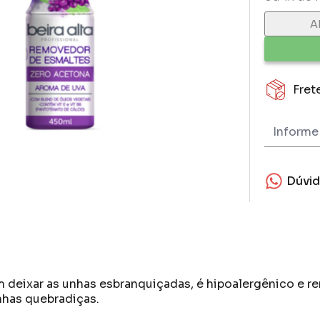
A
Fret
Dúvi
 deixar as unhas esbranquiçadas, é hipoalergênico e r
unhas quebradiças.