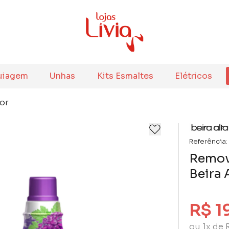
uiagem
Unhas
Kits Esmaltes
Elétricos
or
Referência:
Remov
Beira 
R$ 1
ou 1x de 