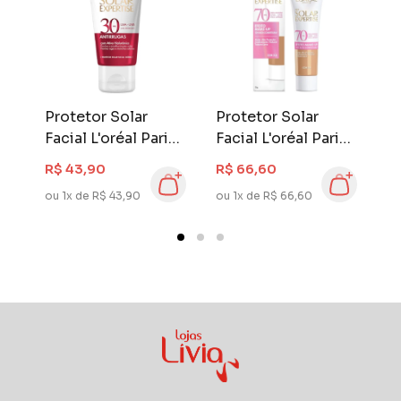
Protetor Solar
Protetor Solar
P
s
Facial L'oréal Paris
Facial L'oréal Paris
Fa
Solar Expertise
Solar Expertise
S
R$ 43,90
R$ 66,60
R
Antirrugas FPS 30
Efeito Make-Up 30
E
ou 1x de R$ 43,90
ou 1x de R$ 66,60
ou
40 gr
gr Cor 2.0
g