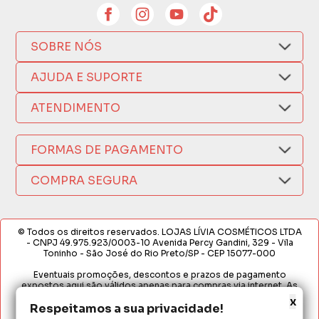
SOBRE NÓS
Quem Somos
AJUDA E SUPORTE
Compra Segura
Nosso Aplicativo
Como Comprar
ATENDIMENTO
Trocas e Devoluções
Nossas Lojas
Fale por WhatsApp
Formas de Pagamento
Política de Privacidade
FORMAS DE PAGAMENTO
Fretes e Entregas
(17) 3209-9595
Fabricantes
sacweb@lojaslivia.com.br
COMPRA SEGURA
Termos de Compra e Venda
© Todos os direitos reservados. LOJAS LÍVIA COSMÉTICOS LTDA
- CNPJ 49.975.923/0003-10 Avenida Percy Gandini, 329 - Vila
Toninho - São José do Rio Preto/SP - CEP 15077-000
Eventuais promoções, descontos e prazos de pagamento
expostos aqui são válidos apenas para compras via internet. As
fotos, textos e layout aqui veiculados são de propriedade da
x
Loja. É proibida a utilização total ou parcial sem nossa autorização.
Respeitamos a sua privacidade!