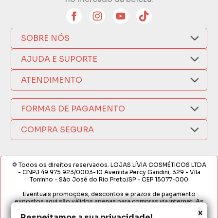
SOBRE NÓS
Quem Somos
AJUDA E SUPORTE
Compra Segura
Nosso Aplicativo
Como Comprar
ATENDIMENTO
Trocas e Devoluções
Nossas Lojas
Fale por WhatsApp
Formas de Pagamento
Política de Privacidade
FORMAS DE PAGAMENTO
Fretes e Entregas
(17) 3209-9595
Fabricantes
sacweb@lojaslivia.com.br
COMPRA SEGURA
Termos de Compra e Venda
© Todos os direitos reservados. LOJAS LÍVIA COSMÉTICOS LTDA
- CNPJ 49.975.923/0003-10 Avenida Percy Gandini, 329 - Vila
Toninho - São José do Rio Preto/SP - CEP 15077-000
Eventuais promoções, descontos e prazos de pagamento
expostos aqui são válidos apenas para compras via internet. As
fotos, textos e layout aqui veiculados são de propriedade da
x
Loja. É proibida a utilização total ou parcial sem nossa autorização.
Respeitamos a sua privacidade!