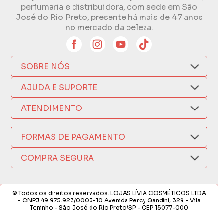
perfumaria e distribuidora, com sede em São
José do Rio Preto, presente há mais de 47 anos
no mercado da beleza.
SOBRE NÓS
Quem Somos
AJUDA E SUPORTE
Compra Segura
Nosso Aplicativo
Como Comprar
ATENDIMENTO
Trocas e Devoluções
Nossas Lojas
Fale por WhatsApp
Formas de Pagamento
Política de Privacidade
FORMAS DE PAGAMENTO
Fretes e Entregas
(17) 3209-9595
Fabricantes
sacweb@lojaslivia.com.br
COMPRA SEGURA
Termos de Compra e Venda
© Todos os direitos reservados. LOJAS LÍVIA COSMÉTICOS LTDA
- CNPJ 49.975.923/0003-10 Avenida Percy Gandini, 329 - Vila
Toninho - São José do Rio Preto/SP - CEP 15077-000