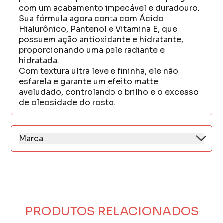
com um acabamento impecável e duradouro.
Sua fórmula agora conta com Ácido
Hialurônico, Pantenol e Vitamina E, que
possuem ação antioxidante e hidratante,
proporcionando uma pele radiante e
hidratada.
Com textura ultra leve e fininha, ele não
esfarela e garante um efeito matte
aveludado, controlando o brilho e o excesso
de oleosidade do rosto.
Marca
Ruby Kisses nasceu da paixão de celebrar
belezas individuais e é por isso que somos
muito mais do que uma marca de maquiagem.
Entendemos a beleza como uma forma de
expressão e temos muito orgulho de
oferecer uma ampla variedade de produtos
PRODUTOS RELACIONADOS
de alta qualidade e com preços acessíveis
para pessoas de todas as cores, tamanhos,