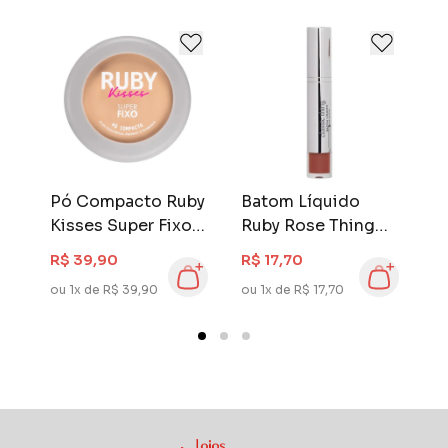
classes e etnias.
by
Pó Compacto Ruby
Batom Líquido
B
o
Kisses Super Fixo
Ruby Rose Thing
C
Cor 130
Ruby Rose Library
R$ 39,90
R$ 17,70
R
ou 1x de R$ 39,90
ou 1x de R$ 17,70
ou