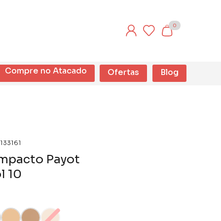
0
Compre no Atacado
Ofertas
Blog
133161
mpacto Payot
l 10