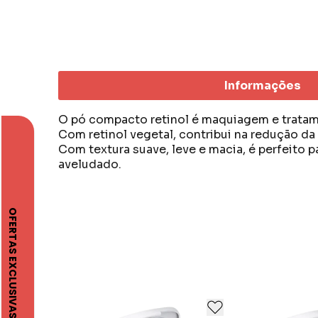
Informações
O pó compacto retinol é maquiagem e trata
Com retinol vegetal, contribui na redução da 
Com textura suave, leve e macia, é perfeito p
aveludado.
Desde 1920, Payot une ciência e fitoterapia p
Há 65 anos no Brasil, tem tratamentos estéti
Atualmente, Payot atua junto com digital inf
Conheça Payot para se sentir cada vez mais ú