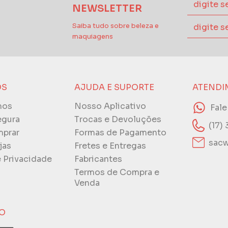
NEWSLETTER
Saiba tudo sobre beleza e
maquiagens
ÓS
AJUDA E SUPORTE
ATENDI
mos
Nosso Aplicativo
Fal
egura
Trocas e Devoluções
(17)
prar
Formas de Pagamento
sacw
jas
Fretes e Entregas
e Privacidade
Fabricantes
Termos de Compra e
Venda
O