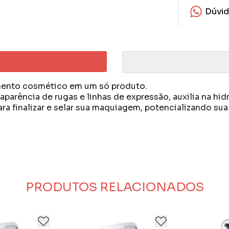
Dúvi
mento cosmético em um só produto.
aparência de rugas e linhas de expressão, auxilia na hi
ara finalizar e selar sua maquiagem, potencializando su
ara criar cosméticos que valorizem a beleza da mulher.
cos e produtos para cabelos.
luencers para estar alinhada com as maiores tendências 
nica e bonita.
PRODUTOS RELACIONADOS