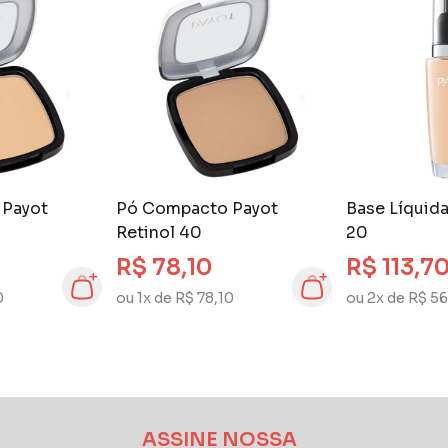
 Payot
Pó Compacto Payot
Base Líquida
Retinol 40
20
R$ 78,10
R$ 113,7
0
ou 1x de R$ 78,10
ou 2x de R$ 56
ASSINE NOSSA