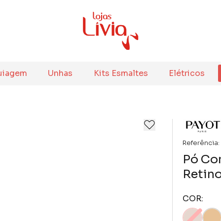
uiagem
Unhas
Kits Esmaltes
Elétricos
Referência:
Pó Co
Retino
COR: