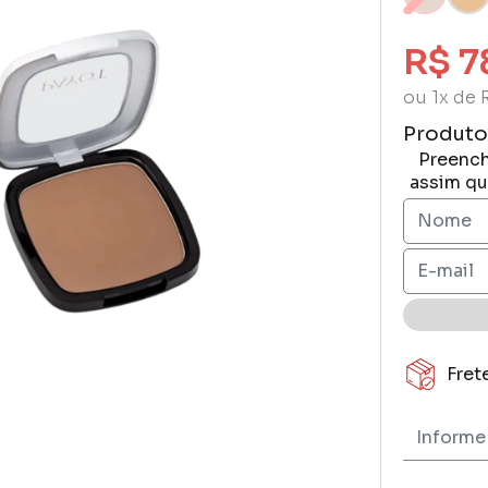
R$ 7
ou 1x de 
Produto
Preench
assim qu
Fret