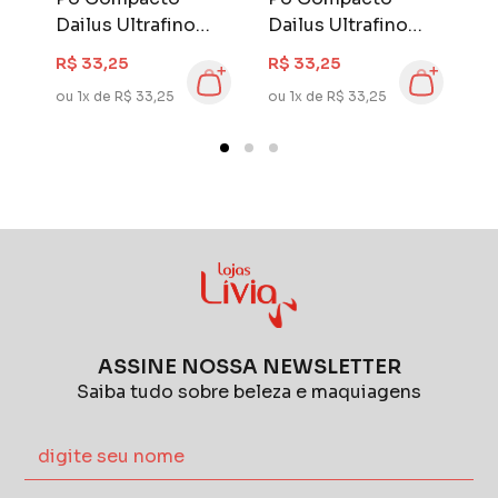
Dailus Ultrafino
Dailus Ultrafino
D
Vegano D10
Vegano D2
V
R$ 33,25
R$ 33,25
R
ou 1x de R$ 33,25
ou 1x de R$ 33,25
ou
ASSINE NOSSA NEWSLETTER
Saiba tudo sobre beleza e maquiagens