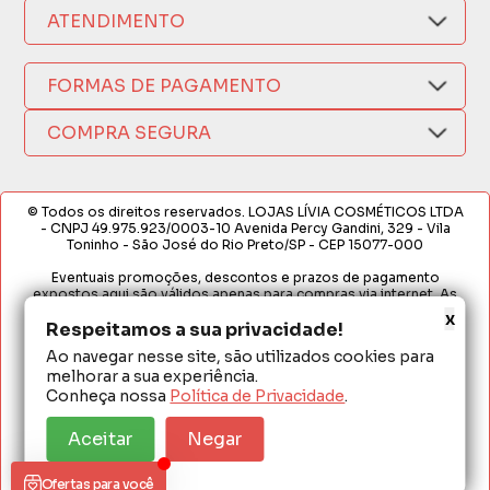
Nosso Aplicativo
Como Comprar
ATENDIMENTO
Trocas e Devoluções
Nossas Lojas
Fale por WhatsApp
Formas de Pagamento
Política de Privacidade
FORMAS DE PAGAMENTO
Fretes e Entregas
(17) 3209-9595
Fabricantes
sacweb@lojaslivia.com.br
COMPRA SEGURA
Termos de Compra e Venda
© Todos os direitos reservados. LOJAS LÍVIA COSMÉTICOS LTDA
- CNPJ 49.975.923/0003-10 Avenida Percy Gandini, 329 - Vila
Toninho - São José do Rio Preto/SP - CEP 15077-000
Eventuais promoções, descontos e prazos de pagamento
expostos aqui são válidos apenas para compras via internet. As
fotos, textos e layout aqui veiculados são de propriedade da
x
Loja. É proibida a utilização total ou parcial sem nossa autorização.
Respeitamos a sua privacidade!
Ao navegar nesse site, são utilizados cookies para
Em caso de divergência de preços no site, o valor válido é o do
melhorar a sua experiência.
Carrinho de Compras. Preços e condições de pagamento
exclusivos para compras via internet. Ofertas válidas até o
Conheça nossa
Política de Privacidade
.
término de nossos estoques para internet. Vendas sujeitas à
análise e confirmação de dados.
Aceitar
Negar