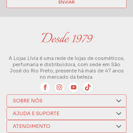
ENVIAR
A Lojas Lívia é uma rede de lojas de cosméticos,
perfumaria e distribuidora, com sede em São
José do Rio Preto, presente há mais de 47 anos
no mercado da beleza.
SOBRE NÓS
Quem Somos
AJUDA E SUPORTE
Compra Segura
Nosso Aplicativo
Como Comprar
ATENDIMENTO
Trocas e Devoluções
Nossas Lojas