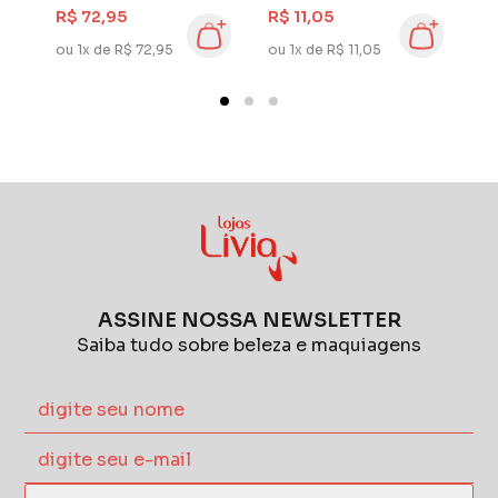
Natural 650 gr
de Amêndoa com
1
R$ 72,95
R$ 11,05
R
Pimenta Negra
Óleo de Argan
C
ou 1x de R$ 72,95
ou 1x de R$ 11,05
ou
ASSINE NOSSA NEWSLETTER
Saiba tudo sobre beleza e maquiagens