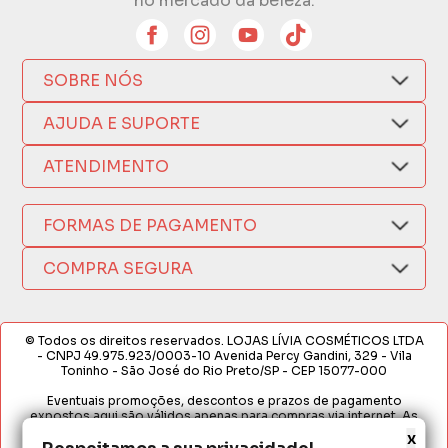
no mercado da beleza.
SOBRE NÓS
Quem Somos
AJUDA E SUPORTE
Compra Segura
Nosso Aplicativo
Como Comprar
ATENDIMENTO
Trocas e Devoluções
Nossas Lojas
Fale por WhatsApp
Formas de Pagamento
Política de Privacidade
FORMAS DE PAGAMENTO
Fretes e Entregas
(17) 3209-9595
Fabricantes
sacweb@lojaslivia.com.br
COMPRA SEGURA
Termos de Compra e Venda
© Todos os direitos reservados. LOJAS LÍVIA COSMÉTICOS LTDA
- CNPJ 49.975.923/0003-10 Avenida Percy Gandini, 329 - Vila
Toninho - São José do Rio Preto/SP - CEP 15077-000
Eventuais promoções, descontos e prazos de pagamento
expostos aqui são válidos apenas para compras via internet. As
fotos, textos e layout aqui veiculados são de propriedade da
x
Loja. É proibida a utilização total ou parcial sem nossa autorização.