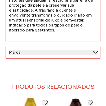
naturais que ajudam a restaurar a barreira de
proteção da pele e a preservar sua
elasticidade. A fragrância quente e
envolvente transforma o cuidado diário em
um ritual sensorial de luxo e bem-estar.
Indicado para todos os tipos de pele e
liberado para gestantes.
Marca
Na Muriel, a excelência está em cada detalhe.
Nosso compromisso com a qualidade nos
guia a utilizar inovação e tecnologia de ponta
para desenvolver produtos que superam as
expectativas. Investimos continuamente em
pesquisa e desenvolvimento, garantindo que,
PRODUTOS RELACIONADOS
em cada etapa do processo, a inovação e a
segurança estejam sempre em primeiro lugar.
Além disso, acreditamos que nossa força
vem das pessoas. Celebramos a diversidade e