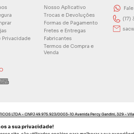
mos
Nosso Aplicativo
Fal
egura
Trocas e Devoluções
(17)
prar
Formas de Pagamento
sacw
jas
Fretes e Entregas
e Privacidade
Fabricantes
Termos de Compra e
Venda
O
ICOS LTDA - CNPJ 49.975.923/0003-10 Avenida Percy Gandini, 329 - Vila
ostos aqui são válidos apenas para compras via internet. As fotos, text
s a sua privacidade!
proibida a utilização total ou parcial sem nossa autorização.