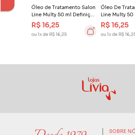
Óleo de Tratamento Salon
Óleo De Trat
Line Multy 50 ml Definição
Line Multy 50
Natural
Natural
R$ 16,25
R$ 16,25
ou 1x de R$ 16,25
ou 1x de R$ 16,2
SOBRE N