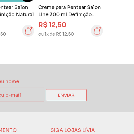
ntear Salon
Creme para Pentear Salon
finição Natural
Line 300 ml Definição
Natural
R$ 12,50
,50
ou 1x de R$ 12,50
ENVIAR
MENTO
SIGA LOJAS LÍVIA