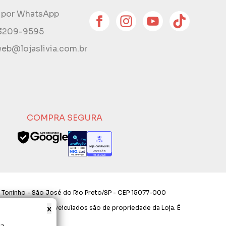
e por WhatsApp
 3209-9595
eb@lojaslivia.com.br
COMPRA SEGURA
 Toninho - São José do Rio Preto/SP - CEP 15077-000
x
os e layout aqui veiculados são de propriedade da Loja. É