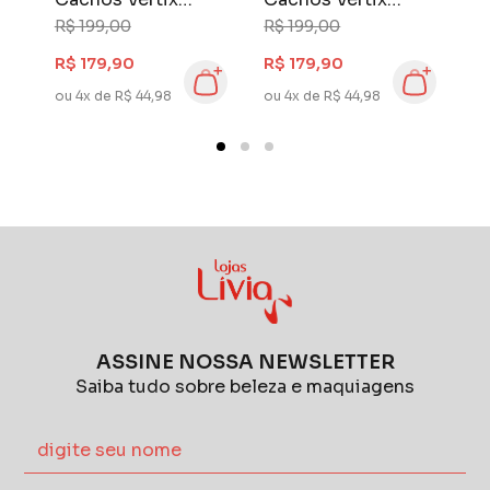
X330 10mm X
X330 32mm x
X
R$ 199,00
R$ 199,00
R
13mm Bivolt
13mm Bivolt
B
R$ 179,90
R$ 179,90
R
ou 4x de R$ 44,98
ou 4x de R$ 44,98
ou
ASSINE NOSSA NEWSLETTER
Saiba tudo sobre beleza e maquiagens