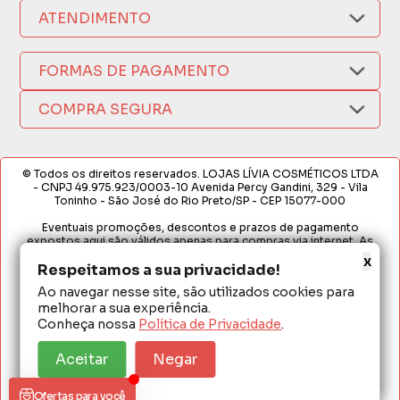
Nosso Aplicativo
Como Comprar
ATENDIMENTO
Trocas e Devoluções
Nossas Lojas
Fale por WhatsApp
Formas de Pagamento
Política de Privacidade
FORMAS DE PAGAMENTO
Fretes e Entregas
(17) 3209-9595
Fabricantes
sacweb@lojaslivia.com.br
COMPRA SEGURA
Termos de Compra e Venda
© Todos os direitos reservados. LOJAS LÍVIA COSMÉTICOS LTDA
- CNPJ 49.975.923/0003-10 Avenida Percy Gandini, 329 - Vila
Toninho - São José do Rio Preto/SP - CEP 15077-000
Eventuais promoções, descontos e prazos de pagamento
expostos aqui são válidos apenas para compras via internet. As
fotos, textos e layout aqui veiculados são de propriedade da
x
Loja. É proibida a utilização total ou parcial sem nossa autorização.
Respeitamos a sua privacidade!
Ao navegar nesse site, são utilizados cookies para
Em caso de divergência de preços no site, o valor válido é o do
melhorar a sua experiência.
Carrinho de Compras. Preços e condições de pagamento
exclusivos para compras via internet. Ofertas válidas até o
Conheça nossa
Política de Privacidade
.
término de nossos estoques para internet. Vendas sujeitas à
análise e confirmação de dados.
Aceitar
Negar