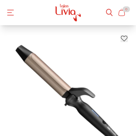
0
- 10%