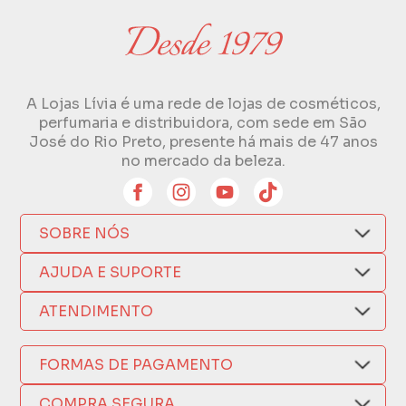
A Lojas Lívia é uma rede de lojas de cosméticos,
perfumaria e distribuidora, com sede em São
José do Rio Preto, presente há mais de 47 anos
no mercado da beleza.
SOBRE NÓS
Quem Somos
AJUDA E SUPORTE
Compra Segura
Nosso Aplicativo
Como Comprar
ATENDIMENTO
Trocas e Devoluções
Nossas Lojas
Fale por WhatsApp
Formas de Pagamento
Política de Privacidade
FORMAS DE PAGAMENTO
Fretes e Entregas
(17) 3209-9595
Fabricantes
sacweb@lojaslivia.com.br
COMPRA SEGURA