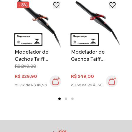
qualidade.
- 8%
Taiff. Apaixonados por cabelos.
Modelador de
Modelador de
M
Cachos Taiff
Cachos Taiff
A
c
Curves 1 Polegada
Curves 3/4
E
R$ 249,00
Bivolt
Polegada Bivolt
R$ 229,90
R$ 249,00
R
ou 5x de R$ 45,98
ou 6x de R$ 41,50
ou