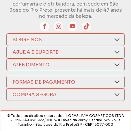
perfumaria e distribuidora, com sede em São
José do Rio Preto, presente há mais de 47 anos
no mercado da beleza.
SOBRE NÓS
Quem Somos
AJUDA E SUPORTE
Compra Segura
Nosso Aplicativo
Como Comprar
ATENDIMENTO
Trocas e Devoluções
Nossas Lojas
Fale por WhatsApp
Formas de Pagamento
Política de Privacidade
FORMAS DE PAGAMENTO
Fretes e Entregas
(17) 3209-9595
Fabricantes
sacweb@lojaslivia.com.br
COMPRA SEGURA
Termos de Compra e Venda
© Todos os direitos reservados. LOJAS LÍVIA COSMÉTICOS LTDA
- CNPJ 49.975.923/0003-10 Avenida Percy Gandini, 329 - Vila
Toninho - São José do Rio Preto/SP - CEP 15077-000