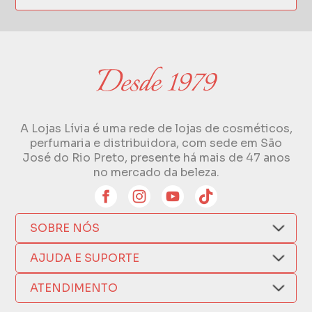
A Lojas Lívia é uma rede de lojas de cosméticos,
perfumaria e distribuidora, com sede em São
José do Rio Preto, presente há mais de 47 anos
no mercado da beleza.
SOBRE NÓS
Quem Somos
AJUDA E SUPORTE
Compra Segura
Nosso Aplicativo
Como Comprar
ATENDIMENTO
Trocas e Devoluções
Nossas Lojas
Fale por WhatsApp