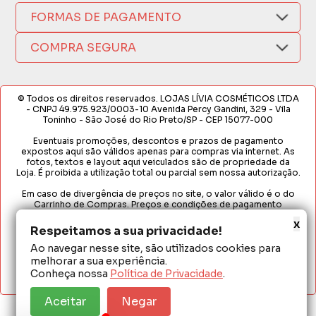
Formas de Pagamento
Política de Privacidade
FORMAS DE PAGAMENTO
Fretes e Entregas
(17) 3209-9595
Fabricantes
sacweb@lojaslivia.com.br
COMPRA SEGURA
Termos de Compra e Venda
© Todos os direitos reservados. LOJAS LÍVIA COSMÉTICOS LTDA
- CNPJ 49.975.923/0003-10 Avenida Percy Gandini, 329 - Vila
Toninho - São José do Rio Preto/SP - CEP 15077-000
Eventuais promoções, descontos e prazos de pagamento
expostos aqui são válidos apenas para compras via internet. As
fotos, textos e layout aqui veiculados são de propriedade da
Loja. É proibida a utilização total ou parcial sem nossa autorização.
Em caso de divergência de preços no site, o valor válido é o do
Carrinho de Compras. Preços e condições de pagamento
exclusivos para compras via internet. Ofertas válidas até o
x
término de nossos estoques para internet. Vendas sujeitas à
Respeitamos a sua privacidade!
análise e confirmação de dados.
Ao navegar nesse site, são utilizados cookies para
melhorar a sua experiência.
Conheça nossa
Política de Privacidade
.
Aceitar
Negar