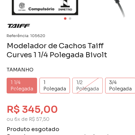
Referência:
105620
Modelador de Cachos Taiff
Curves 1 1/4 Polegada Bivolt
TAMANHO
1 1/4
1
1/2
3/4
Polegada
Polegada
Polegada
Polegada
R$ 345,00
ou 6x de R$ 57,50
Produto esgotado