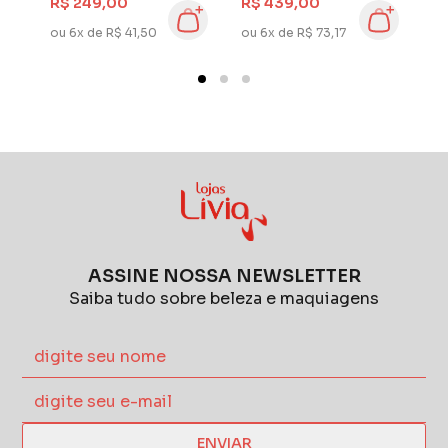
R$ 249,00
R$ 439,00
R
ou 6x de R$ 41,50
ou 6x de R$ 73,17
ou
ASSINE NOSSA NEWSLETTER
Saiba tudo sobre beleza e maquiagens
ENVIAR