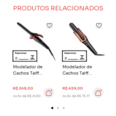
necessidades.
PRODUTOS RELACIONADOS
Sua história é feita por quem realmente
acreditou, são líderes de mercado, inspirados
pela sua paixão em buscar inovação e
qualidade.
Taiff. Apaixonados por cabelos.
Modelador de
Modelador de
M
Cachos Taiff
Cachos Taiff
C
a
Curves 3/4
Curves Automatic
C
Polegada Bivolt
Bivolt
B
R$ 249,00
R$ 439,00
R
ou 6x de R$ 41,50
ou 6x de R$ 73,17
ou