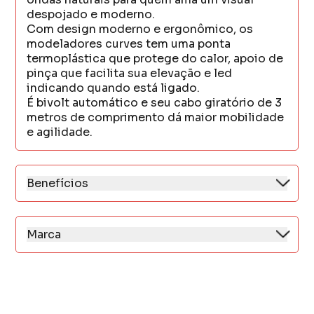
despojado e moderno.
Com design moderno e ergonômico, os
modeladores curves tem uma ponta
termoplástica que protege do calor, apoio de
pinça que facilita sua elevação e led
indicando quando está ligado.
É bivolt automático e seu cabo giratório de 3
metros de comprimento dá maior mobilidade
e agilidade.
Benefícios
* 38 mm
* Bivolt automático
* Tubo e pinça com pintura de cerâmica
Marca
* Cabo giratório de 3 metros
A Taiff é uma marca com mais de 30 anos de
um sucesso consolidado pelo pioneirismo e
pela produção de tecnologia.
Possui hoje uma linha completa de produtos
para todos os tipos de cabelos, gostos e