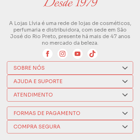
A Lojas Lívia é uma rede de lojas de cosméticos,
perfumaria e distribuidora, com sede em São
José do Rio Preto, presente há mais de 47 anos
no mercado da beleza.
SOBRE NÓS
Quem Somos
AJUDA E SUPORTE
Compra Segura
Nosso Aplicativo
Como Comprar
ATENDIMENTO
Trocas e Devoluções
Nossas Lojas
Fale por WhatsApp
Formas de Pagamento
Política de Privacidade
FORMAS DE PAGAMENTO
Fretes e Entregas
(17) 3209-9595
Fabricantes
sacweb@lojaslivia.com.br
COMPRA SEGURA
Termos de Compra e Venda