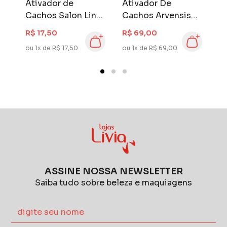
Ativador de
Ativador De
A
e
Cachos Salon Line
Cachos Arvensis
C
0
S.O.S Cachos Kids
Cachos Naturais
2
R$ 17,50
R$ 69,00
R
a
300 ml Hidratação
300 ml Cacheados
O
ou 1x de R$ 17,50
ou 1x de R$ 69,00
ou
e Ondulados
ASSINE NOSSA NEWSLETTER
Saiba tudo sobre beleza e maquiagens