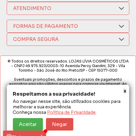
Nosso Aplicativo
Como Comprar
ATENDIMENTO
Trocas e Devoluções
Nossas Lojas
Fale por WhatsApp
Formas de Pagamento
Política de Privacidade
FORMAS DE PAGAMENTO
Fretes e Entregas
(17) 3209-9595
Fabricantes
sacweb@lojaslivia.com.br
COMPRA SEGURA
Termos de Compra e Venda
© Todos os direitos reservados. LOJAS LÍVIA COSMÉTICOS LTDA
- CNPJ 49.975.923/0003-10 Avenida Percy Gandini, 329 - Vila
Toninho - São José do Rio Preto/SP - CEP 15077-000
Eventuais promoções, descontos e prazos de pagamento
expostos aqui são válidos apenas para compras via internet. As
fotos, textos e layout aqui veiculados são de propriedade da
x
Loja. É proibida a utilização total ou parcial sem nossa autorização.
Respeitamos a sua privacidade!
Ao navegar nesse site, são utilizados cookies para
Em caso de divergência de preços no site, o valor válido é o do
melhorar a sua experiência.
Carrinho de Compras. Preços e condições de pagamento
exclusivos para compras via internet. Ofertas válidas até o
Conheça nossa
Política de Privacidade
.
término de nossos estoques para internet. Vendas sujeitas à
análise e confirmação de dados.
Aceitar
Negar