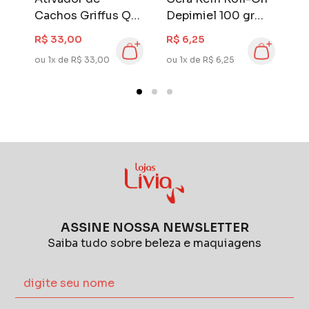
Cachos Griffus Qér
Depimiel 100 gr
D
1 L Curly Styling
Alta Aderência
C
R$ 33,00
R$ 6,25
R
ou 1x de R$ 33,00
ou 1x de R$ 6,25
ou
ASSINE NOSSA NEWSLETTER
Saiba tudo sobre beleza e maquiagens