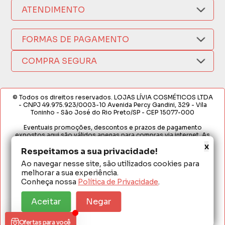
Nosso Aplicativo
Como Comprar
ATENDIMENTO
Trocas e Devoluções
Nossas Lojas
Fale por WhatsApp
Formas de Pagamento
Política de Privacidade
FORMAS DE PAGAMENTO
Fretes e Entregas
(17) 3209-9595
Fabricantes
sacweb@lojaslivia.com.br
COMPRA SEGURA
Termos de Compra e Venda
© Todos os direitos reservados. LOJAS LÍVIA COSMÉTICOS LTDA
- CNPJ 49.975.923/0003-10 Avenida Percy Gandini, 329 - Vila
Toninho - São José do Rio Preto/SP - CEP 15077-000
Eventuais promoções, descontos e prazos de pagamento
expostos aqui são válidos apenas para compras via internet. As
fotos, textos e layout aqui veiculados são de propriedade da
x
Loja. É proibida a utilização total ou parcial sem nossa autorização.
Respeitamos a sua privacidade!
Ao navegar nesse site, são utilizados cookies para
Em caso de divergência de preços no site, o valor válido é o do
melhorar a sua experiência.
Carrinho de Compras. Preços e condições de pagamento
exclusivos para compras via internet. Ofertas válidas até o
Conheça nossa
Política de Privacidade
.
término de nossos estoques para internet. Vendas sujeitas à
análise e confirmação de dados.
Aceitar
Negar