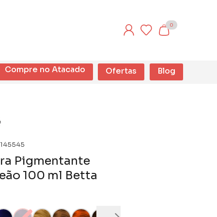
0
Compre no Atacado
Ofertas
Blog
145545
ra Pigmentante
eão 100 ml Betta