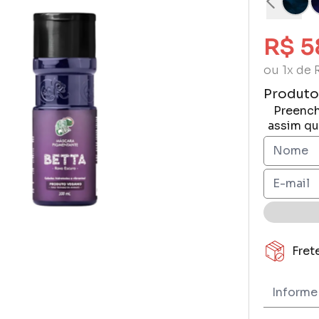
R$ 5
ou 1x de 
Produto
Preench
assim qu
Fret