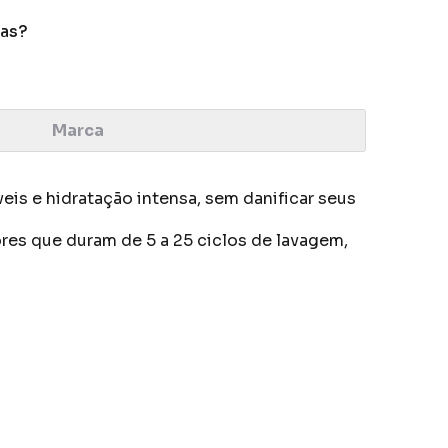
das?
Marca
is e hidratação intensa, sem danificar seus
ores que duram de 5 a 25 ciclos de lavagem,
 de origem animal.
centrada e a sua fórmula possui ativos
.