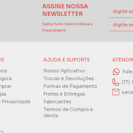
ASSINE NOSSA
NEWSLETTER
Saiba tudo sobre beleza e
maquiagens
ÓS
AJUDA E SUPORTE
ATENDI
mos
Nosso Aplicativo
Fal
egura
Trocas e Devoluções
(17)
prar
Formas de Pagamento
sacw
jas
Fretes e Entregas
e Privacidade
Fabricantes
Termos de Compra e
Venda
O