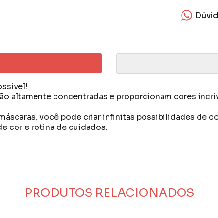
Dúvi
ossível!
 altamente concentradas e proporcionam cores incríve
áscaras, você pode criar infinitas possibilidades de c
e cor e rotina de cuidados.
o brasileiro, nasceu da vontade de fazer diferente.
sim obrigação.
ja, não testado em animais e nem com matérias primas
sso carro chefe, a Máscara Pigmentante é altamente con
amônia ou peróxidos (componentes agressivos aos fios)
PRODUTOS RELACIONADOS