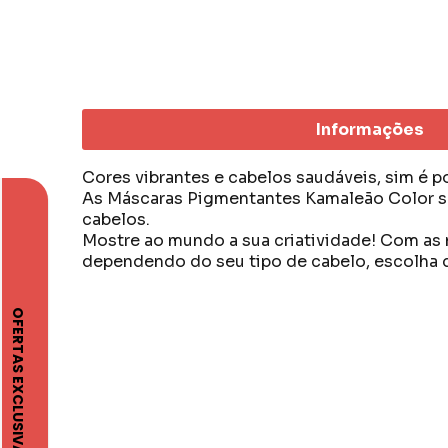
Informações
Cores vibrantes e cabelos saudáveis, sim é p
As Máscaras Pigmentantes Kamaleão Color são
cabelos.
Mostre ao mundo a sua criatividade! Com as m
dependendo do seu tipo de cabelo, escolha d
A Kamaleão Color é a mais nova cor do mercad
Acreditam que qualidade não é diferencial e 
Trazem ao mercado um produto vegano, ou se
As linhas são liberadas para Low Poo, e o no
hidratantes, além de não conter parabenos, 