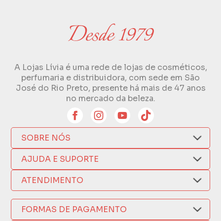
A Lojas Lívia é uma rede de lojas de cosméticos,
perfumaria e distribuidora, com sede em São
José do Rio Preto, presente há mais de 47 anos
no mercado da beleza.
SOBRE NÓS
Quem Somos
AJUDA E SUPORTE
Compra Segura
Nosso Aplicativo
Como Comprar
ATENDIMENTO
Trocas e Devoluções
Nossas Lojas
Fale por WhatsApp
Formas de Pagamento
Política de Privacidade
FORMAS DE PAGAMENTO
Fretes e Entregas
(17) 3209-9595