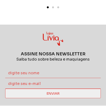
farmácias entre outros.
Essa preocupação em oferecer produtos de
beleza de alta qualidade para a mulher
brasileira que tem a intenção de cuidar de si
continua sendo a principal missão da
empresa, que está sempre buscando novas
fórmulas e matérias-primas para atender
todas as necessidades das suas clientes.
ASSINE NOSSA NEWSLETTER
Saiba tudo sobre beleza e maquiagens
ENVIAR