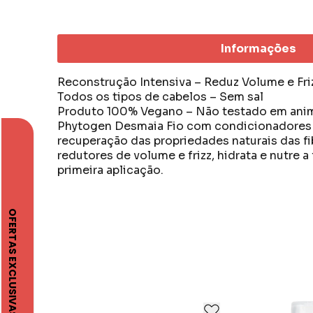
Informações
Reconstrução Intensiva – Reduz Volume e Fri
Todos os tipos de cabelos – Sem sal
Produto 100% Vegano – Não testado em animai
Phytogen Desmaia Fio com condicionadores 
recuperação das propriedades naturais das f
redutores de volume e frizz, hidrata e nutre 
primeira aplicação.
A Kert é uma empresa de cosméticos que des
segmento de colorações e cuidados com o c
Procura sempre atender as necessidades de m
Possui o portifólio de coloração mais compl
Conquistou o coração de seus clientes, e po
normas e padrões técnicos adotados pelos 