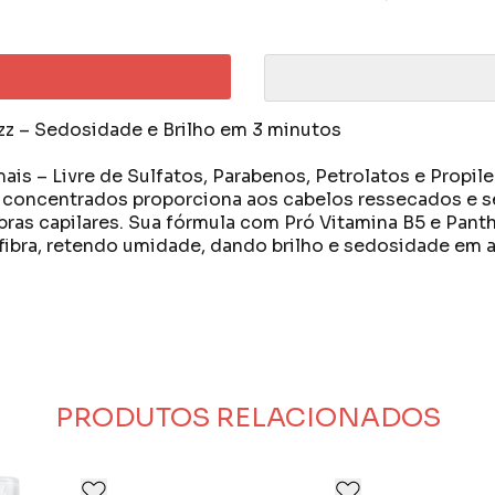
zz – Sedosidade e Brilho em 3 minutos
s – Livre de Sulfatos, Parabenos, Petrolatos e Propile
concentrados proporciona aos cabelos ressecados e s
ibras capilares. Sua fórmula com Pró Vitamina B5 e Pan
a fibra, retendo umidade, dando brilho e sedosidade em a
de 1995 fabrica produtos inovadores que combinam qual
abelo.
ulheres e homens, quaisquer que sejam seus estilos de
eto do mercado, sendo líder no segmento de tonalizant
r isso investiu em uma linha completa de cosméticos ca
melhores do mundo.
PRODUTOS RELACIONADOS