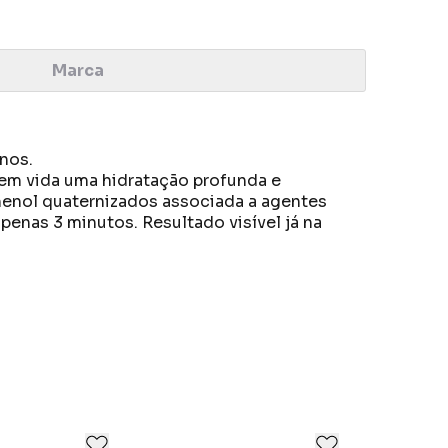
Marca
nos.
em vida uma hidratação profunda e
thenol quaternizados associada a agentes
penas 3 minutos. Resultado visível já na
idade, eficácia e segurança, dentro do
 vida e hábitos de beleza.
es.
pilares, atuando integralmente dentro das