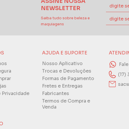
ASSINE NOSSA
NEWSLETTER
Saiba tudo sobre beleza e
maquiagens
ÓS
AJUDA E SUPORTE
ATENDI
mos
Nosso Aplicativo
Fal
egura
Trocas e Devoluções
(17)
prar
Formas de Pagamento
sacw
jas
Fretes e Entregas
e Privacidade
Fabricantes
Termos de Compra e
Venda
O