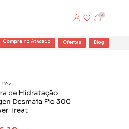
0
Compre no Atacado
Ofertas
Blog
114781
ra de Hidratação
gen Desmaia Fio 300
er Treat