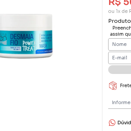
R$ 5
ou 1x de 
Produto
Preench
assim qu
Fret
Dúvi