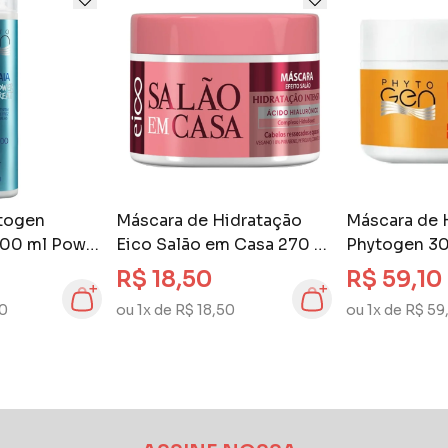
togen
Máscara de Hidratação
Máscara de 
300 ml Power
Eico Salão em Casa 270 gr
Phytogen 30
Hidratação Intensiva
Liso
R$ 18,50
R$ 59,10
90
ou 1x de R$ 18,50
ou 1x de R$ 59