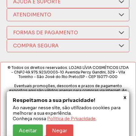
AJUDA E SUPORTE
Compra Segura
Nosso Aplicativo
Como Comprar
ATENDIMENTO
Trocas e Devoluções
Nossas Lojas
Fale por WhatsApp
Formas de Pagamento
Política de Privacidade
FORMAS DE PAGAMENTO
Fretes e Entregas
(17) 3209-9595
Fabricantes
sacweb@lojaslivia.com.br
COMPRA SEGURA
Termos de Compra e Venda
© Todos os direitos reservados. LOJAS LÍVIA COSMÉTICOS LTDA
- CNPJ 49.975.923/0003-10 Avenida Percy Gandini, 329 - Vila
Toninho - São José do Rio Preto/SP - CEP 15077-000
Eventuais promoções, descontos e prazos de pagamento
expostos aqui são válidos apenas para compras via internet. As
fotos, textos e layout aqui veiculados são de propriedade da
x
Loja. É proibida a utilização total ou parcial sem nossa autorização.
Respeitamos a sua privacidade!
Ao navegar nesse site, são utilizados cookies para
Em caso de divergência de preços no site, o valor válido é o do
melhorar a sua experiência.
Carrinho de Compras. Preços e condições de pagamento
exclusivos para compras via internet. Ofertas válidas até o
Conheça nossa
Política de Privacidade
.
término de nossos estoques para internet. Vendas sujeitas à
análise e confirmação de dados.
Aceitar
Negar