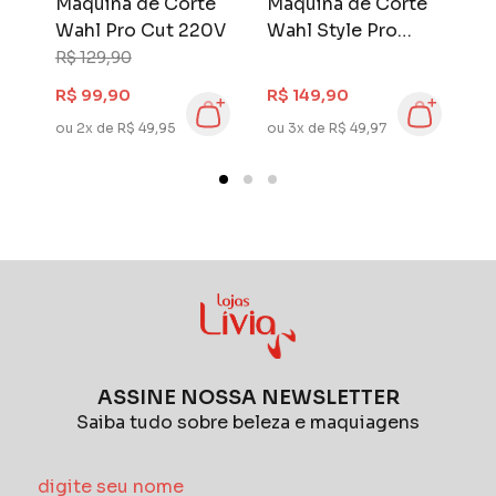
e
Máquina de Corte
Máquina de Corte
M
V
Wahl Pro Cut 220V
Wahl Style Pro
W
220V
2
R$ 129,90
R
R$ 99,90
R$ 149,90
R
ou 2x de R$ 49,95
ou 3x de R$ 49,97
ou
ASSINE NOSSA NEWSLETTER
Saiba tudo sobre beleza e maquiagens