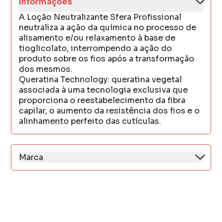
Informações
A Loção Neutralizante Sfera Profissional
neutraliza a ação da química no processo de
alisamento e/ou relaxamento à base de
tioglicolato, interrompendo a ação do
produto sobre os fios após a transformação
dos mesmos.
Queratina Technology: queratina vegetal
associada à uma tecnologia exclusiva que
proporciona o reestabelecimento da fibra
capilar, o aumento da resistência dos fios e o
alinhamento perfeito das cutículas.
Marca
Transformação capilar com fios alinhados e
saudáveis.
Nosso compromisso é oferecer produtos de
qualidade, que entreguem resultados reais e
conquistem consumidores em todo o
mundo!