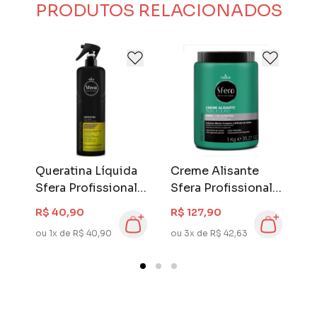
PRODUTOS RELACIONADOS
Queratina Líquida
Creme Alisante
C
ra
Sfera Profissional
Sfera Profissional 1
S
o
500 ml
Kg Forte
4
R$ 40,90
R$ 127,90
R
ou 1x de R$ 40,90
ou 3x de R$ 42,63
ou