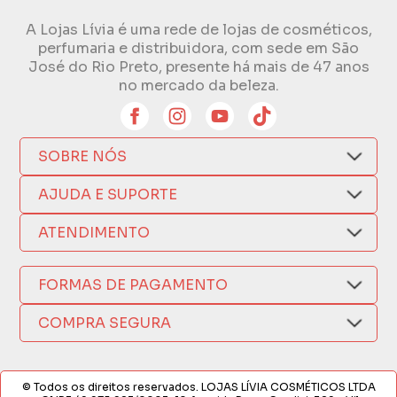
A Lojas Lívia é uma rede de lojas de cosméticos,
perfumaria e distribuidora, com sede em São
José do Rio Preto, presente há mais de 47 anos
no mercado da beleza.
SOBRE NÓS
Quem Somos
AJUDA E SUPORTE
Compra Segura
Nosso Aplicativo
Como Comprar
ATENDIMENTO
Trocas e Devoluções
Nossas Lojas
Fale por WhatsApp
Formas de Pagamento
Política de Privacidade
FORMAS DE PAGAMENTO
Fretes e Entregas
(17) 3209-9595
Fabricantes
sacweb@lojaslivia.com.br
COMPRA SEGURA
Termos de Compra e Venda
© Todos os direitos reservados. LOJAS LÍVIA COSMÉTICOS LTDA