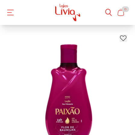
0
- 19%