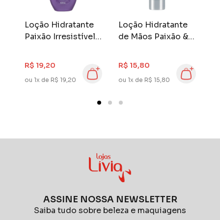
Loção Hidratante
Loção Hidratante
L
l
Paixão Irresistível
de Mãos Paixão &
D
s
400 ml Flor de Lis
Bridgerton 200 ml
P
R$
Dama de Prata
F
R$ 19,20
R$ 15,80
R
ou 1x de R$ 19,20
ou 1x de R$ 15,80
ou
ASSINE NOSSA NEWSLETTER
Saiba tudo sobre beleza e maquiagens