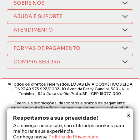
SOBRE NÓS
Quem Somos
AJUDA E SUPORTE
Compra Segura
Nosso Aplicativo
Como Comprar
ATENDIMENTO
Trocas e Devoluções
Nossas Lojas
Fale por WhatsApp
Formas de Pagamento
Política de Privacidade
FORMAS DE PAGAMENTO
Fretes e Entregas
(17) 3209-9595
Fabricantes
sacweb@lojaslivia.com.br
COMPRA SEGURA
Termos de Compra e Venda
© Todos os direitos reservados. LOJAS LÍVIA COSMÉTICOS LTDA
- CNPJ 49.975.923/0003-10 Avenida Percy Gandini, 329 - Vila
Toninho - São José do Rio Preto/SP - CEP 15077-000
Eventuais promoções, descontos e prazos de pagamento
expostos aqui são válidos apenas para compras via internet. As
fotos, textos e layout aqui veiculados são de propriedade da
x
Loja. É proibida a utilização total ou parcial sem nossa autorização.
Respeitamos a sua privacidade!
Ao navegar nesse site, são utilizados cookies para
Em caso de divergência de preços no site, o valor válido é o do
melhorar a sua experiência.
Carrinho de Compras. Preços e condições de pagamento
exclusivos para compras via internet. Ofertas válidas até o
Conheça nossa
Política de Privacidade
.